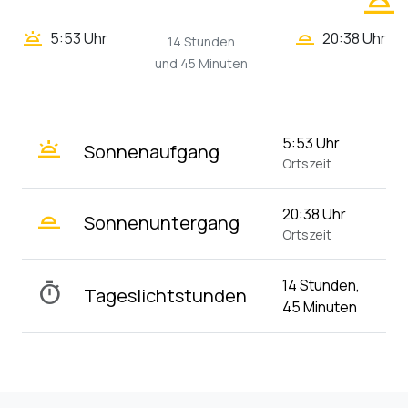
wb_twilight_2
wb_twilight_2
wb_twilight
5:53 Uhr
20:38 Uhr
14 Stunden
und 45 Minuten
wb_twilight
5:53 Uhr
Sonnenaufgang
Ortszeit
wb_twilight_2
20:38 Uhr
Sonnenuntergang
Ortszeit
14 Stunden,
timer
Tageslichtstunden
45 Minuten