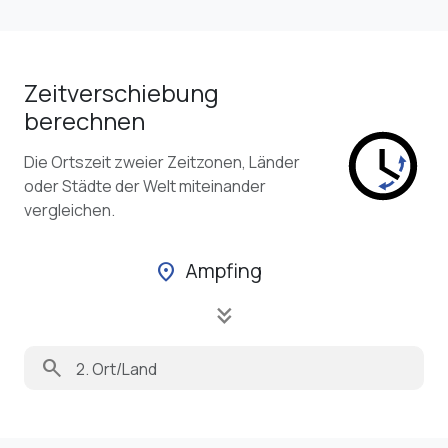
Zeitverschiebung
berechnen
Die Ortszeit zweier Zeitzonen, Länder
oder Städte der Welt miteinander
vergleichen.
Ampfing
location_on
keyboard_double_arrow_down
search