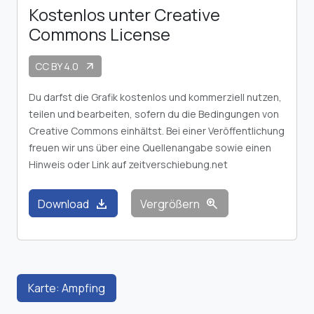
Kostenlos unter Creative
Commons License
CC BY 4.0
arrow_outward
Du darfst die Grafik kostenlos und kommerziell nutzen,
teilen und bearbeiten, sofern du die Bedingungen von
Creative Commons einhältst. Bei einer Veröffentlichung
freuen wir uns über eine Quellenangabe sowie einen
Hinweis oder Link auf zeitverschiebung.net
download
zoom_in
Download
Vergrößern
Karte: Ampfing