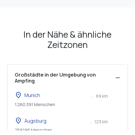
In der Nähe & ähnliche
Zeitzonen
Großstädte in der Umgebung von
Ampfing
location_on
Munich
...
69 km
1.260.391 Menschen
location_on
Augsburg
...
123 km
259.196 Menschen