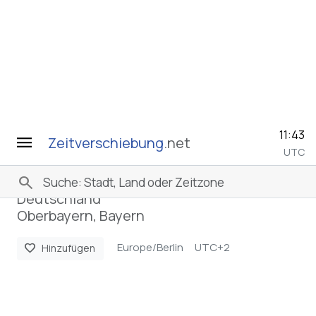
11:43
menu
Zeitverschiebung
.net
UTC
search
Grafing bei München
Deutschland
Oberbayern, Bayern
Europe/Berlin
UTC+2
favorite
Hinzufügen