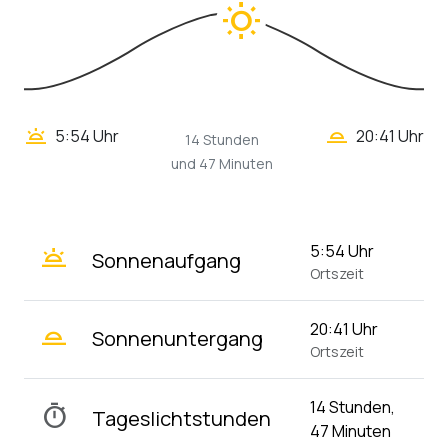
wb_twilight_2
wb_twilight
5:54 Uhr
20:41 Uhr
14 Stunden
und 47 Minuten
wb_twilight
5:54 Uhr
Sonnenaufgang
Ortszeit
wb_twilight_2
20:41 Uhr
Sonnenuntergang
Ortszeit
14 Stunden,
timer
Tageslichtstunden
47 Minuten