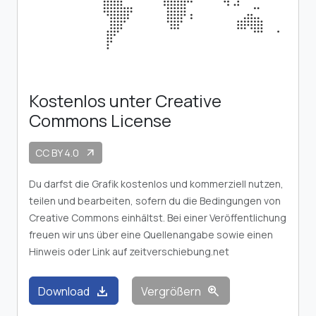
Kostenlos unter Creative
Commons License
CC BY 4.0
arrow_outward
Du darfst die Grafik kostenlos und kommerziell nutzen,
teilen und bearbeiten, sofern du die Bedingungen von
Creative Commons einhältst. Bei einer Veröffentlichung
freuen wir uns über eine Quellenangabe sowie einen
Hinweis oder Link auf zeitverschiebung.net
download
zoom_in
Download
Vergrößern