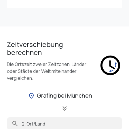
Zeitverschiebung
berechnen
Die Ortszeit zweier Zeitzonen, Länder
oder Städte der Welt miteinander
vergleichen.
Grafing bei München
location_on
keyboard_double_arrow_down
search