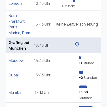
Berlin
,
Frankfurt
,
13:43 Uhr
Keine Zeitverschiebung
Paris
,
Madrid
,
Rom
Grafing bei
location_on
13:43 Uhr
München
Moscow
14:43 Uhr
+1
Stunde
Dubai
15:43 Uhr
+2
Stunden
Mumbai
17:13 Uhr
+3:30
Stunden
Hong Kong
19:43 Uhr
+6
Stunden