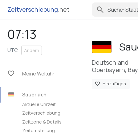
search
Zeitverschiebung
.net
07:13
Sau
UTC
Ändern
Deutschland
Oberbayern, Ba
favorite
Meine Weltuhr
favorite
Hinzufügen
Sauerlach
Aktuelle Uhrzeit
Zeitverschiebung
Zeitzone & Details
Zeitumstellung