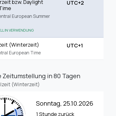
eit bzw. Daylight
UTC+2
 Time
entral European Summer
LL IN VERWENDUNG
eit (Winterzeit)
UTC+1
tral European Time
 Zeitumstellung
in 80 Tagen
lzeit (Winterzeit)
Sonntag, 25.10.2026
1 Stunde zurück