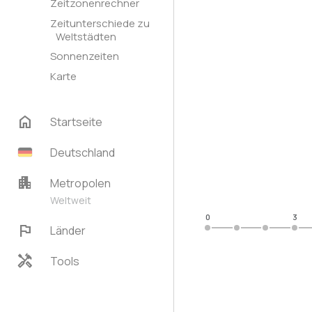
Zeitzonenrechner
Zeitunterschiede zu
Weltstädten
Sonnenzeiten
Karte
home
Startseite
Deutschland
apartment
Metropolen
Weltweit
0
3
flag
Länder
handyman
Tools