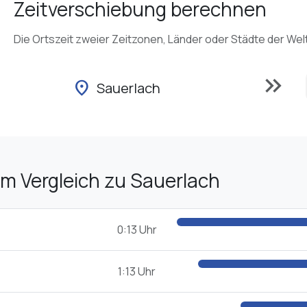
Zeitverschiebung berechnen
Die Ortszeit zweier Zeitzonen, Länder oder Städte der Wel
keyboard_double_arrow_right
location_on
Sauerlach
im Vergleich zu Sauerlach
0:13 Uhr
1:13 Uhr