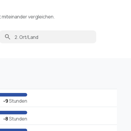
t miteinander vergleichen.
search
-9
Stunden
-8
Stunden