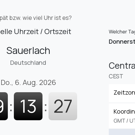
pät bzw. wie viel Uhr ist es?
elle Uhrzeit / Ortszeit
Welcher Tag 
Donners
Sauerlach
Deutschland
Centr
CEST
Do., 6. Aug. 2026
Zeitzo
9
:
13
:
29
Koordin
GMT
/
U