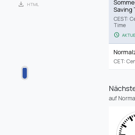
Sommerz
download
HTML
Saving
CEST: C
Time
schedule
AKTUE
Normalz
CET: Cen
Nächste
auf Norma