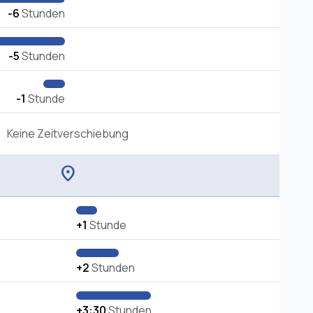
-6
Stunden
-5
Stunden
-1
Stunde
Keine Zeitverschiebung
location_on
+1
Stunde
+2
Stunden
+3:30
Stunden