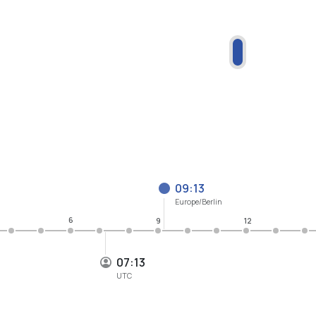
09:13
Europe/Berlin
6
9
12
07:13
UTC