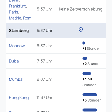
Berlin
,
Frankfurt
,
5:37 Uhr
Keine Zeitverschiebung
Paris
,
Madrid
,
Rom
location_on
Starnberg
5:37 Uhr
Moscow
6:37 Uhr
+1
Stunde
Dubai
7:37 Uhr
+2
Stunden
Mumbai
9:07 Uhr
+3:30
Stunden
Hong Kong
11:37 Uhr
+6
Stunden