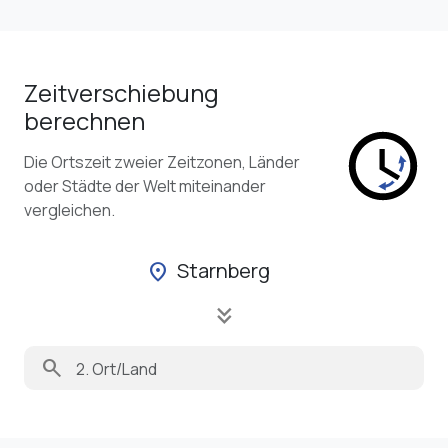
Zeitverschiebung
berechnen
Die Ortszeit zweier Zeitzonen, Länder
oder Städte der Welt miteinander
vergleichen.
Starnberg
location_on
keyboard_double_arrow_down
search