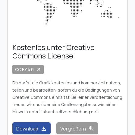
Kostenlos unter Creative
Commons License
CC BY 4.0
arrow_outward
Du darfst die Grafik kostenlos und kommerziell nutzen,
teilen und bearbeiten, sofern du die Bedingungen von
Creative Commons einhältst. Bei einer Veröffentlichung
freuen wir uns über eine Quellenangabe sowie einen
Hinweis oder Link auf zeitverschiebung.net
download
zoom_in
Download
Vergrößern