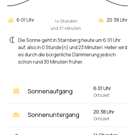
wb_twilight_2
wb_twilight
6:01 Uhr
20:38 Uhr
14 Stunden
und 37 Minuten
nightlight
Die Sonne geht in Starnberg heute um 6:01 Uhr
auf, also in 0 Stunde(n) und 23 Minuten. Heller wird
es durch die bürgerliche Dämmerung jedoch
schon rund 30 Minuten früher.
wb_twilight
6:01 Uhr
Sonnenaufgang
Ortszeit
wb_twilight_2
20:38 Uhr
Sonnenuntergang
Ortszeit