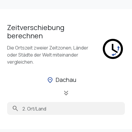
Zeitverschiebung
berechnen
Die Ortszeit zweier Zeitzonen, Länder
oder Städte der Welt miteinander
vergleichen.
Dachau
location_on
keyboard_double_arrow_down
search