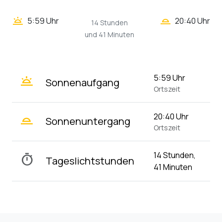
wb_twilight_2
wb_twilight
5:59 Uhr
20:40 Uhr
14 Stunden
und 41 Minuten
wb_twilight
5:59 Uhr
Sonnenaufgang
Ortszeit
wb_twilight_2
20:40 Uhr
Sonnenuntergang
Ortszeit
14 Stunden,
timer
Tageslichtstunden
41 Minuten