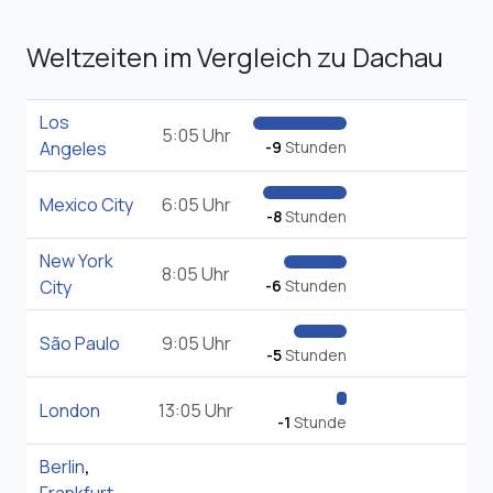
Weltzeiten im Vergleich zu Dachau
Los
5:05 Uhr
Angeles
-9
Stunden
Mexico City
6:05 Uhr
-8
Stunden
New York
8:05 Uhr
City
-6
Stunden
São Paulo
9:05 Uhr
-5
Stunden
London
13:05 Uhr
-1
Stunde
Berlin
,