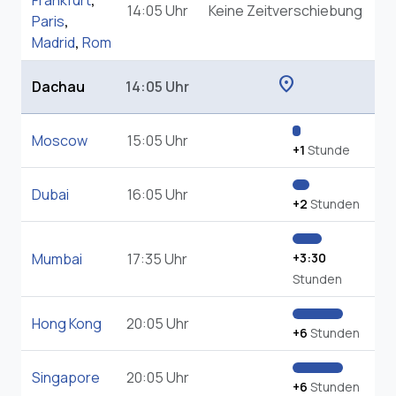
Frankfurt
,
14:05 Uhr
Keine Zeitverschiebung
Paris
,
Madrid
,
Rom
location_on
Dachau
14:05 Uhr
Moscow
15:05 Uhr
+1
Stunde
Dubai
16:05 Uhr
+2
Stunden
Mumbai
17:35 Uhr
+3:30
Stunden
Hong Kong
20:05 Uhr
+6
Stunden
Singapore
20:05 Uhr
+6
Stunden