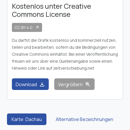
Kostenlos unter Creative
Commons License
CC BY 4.0
arrow_outward
Du darfst die Grafik kostenlos und kommerziell nutzen,
teilen und bearbeiten, sofern du die Bedingungen von
Creative Commons einhältst. Bei einer Veröffentlichung
freuen wir uns über eine Quellenangabe sowie einen
Hinweis oder Link auf zeitverschiebung.net
download
zoom_in
Download
Vergrößern
Karte: Dachau
Alternative Bezeichnungen