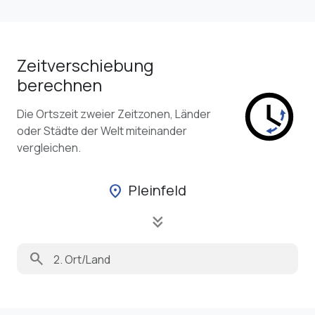
Zeitverschiebung
berechnen
Die Ortszeit zweier Zeitzonen, Länder
oder Städte der Welt miteinander
vergleichen.
Pleinfeld
location_on
keyboard_double_arrow_down
search