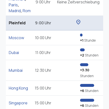
9:00 Uhr
Keine Zeitverschiebung
Paris
,
Madrid
,
Rom
location_on
Pleinfeld
9:00 Uhr
Moscow
10:00 Uhr
+1
Stunde
Dubai
11:00 Uhr
+2
Stunden
Mumbai
12:30 Uhr
+3:30
Stunden
Hong Kong
15:00 Uhr
+6
Stunden
Singapore
15:00 Uhr
+6
Stunden