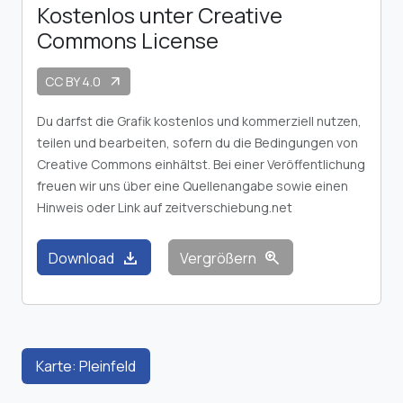
Kostenlos unter Creative
Commons License
CC BY 4.0
arrow_outward
Du darfst die Grafik kostenlos und kommerziell nutzen,
teilen und bearbeiten, sofern du die Bedingungen von
Creative Commons einhältst. Bei einer Veröffentlichung
freuen wir uns über eine Quellenangabe sowie einen
Hinweis oder Link auf zeitverschiebung.net
download
zoom_in
Download
Vergrößern
Karte: Pleinfeld