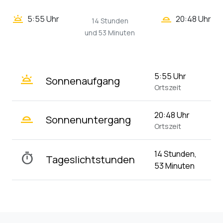
wb_twilight_2
wb_twilight
5:55 Uhr
20:48 Uhr
14 Stunden
und 53 Minuten
wb_twilight
5:55 Uhr
Sonnenaufgang
Ortszeit
wb_twilight_2
20:48 Uhr
Sonnenuntergang
Ortszeit
14 Stunden,
timer
Tageslichtstunden
53 Minuten