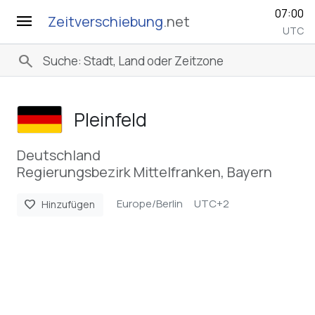
07:00
menu
Zeitverschiebung
.net
UTC
search
Pleinfeld
Deutschland
Regierungsbezirk Mittelfranken, Bayern
Europe/Berlin
UTC+2
favorite
Hinzufügen