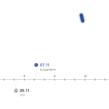
07:11
Europe/Berlin
6
9
12
05:11
UTC