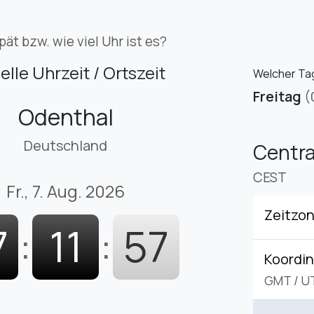
pät bzw. wie viel Uhr ist es?
elle Uhrzeit / Ortszeit
Welcher Tag 
Freitag
(
Odenthal
Deutschland
Centr
CEST
Fr., 7. Aug. 2026
Zeitzo
7
:
11
:
58
Koordin
GMT
/
U