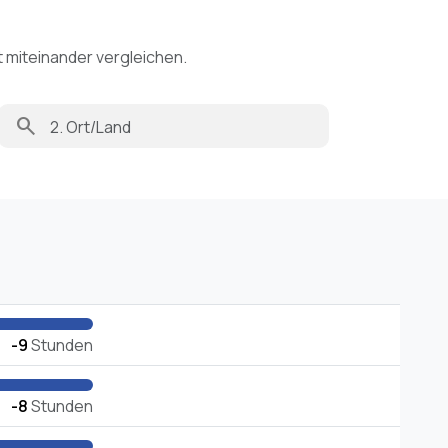
t miteinander vergleichen.
search
-9
Stunden
-8
Stunden