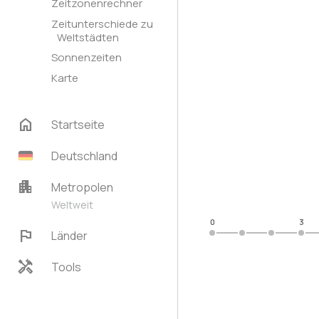
Zeitzonenrechner
Zeitunterschiede zu
Weltstädten
Sonnenzeiten
Karte
home
Startseite
Deutschland
apartment
Metropolen
Weltweit
0
3
flag
Länder
handyman
Tools