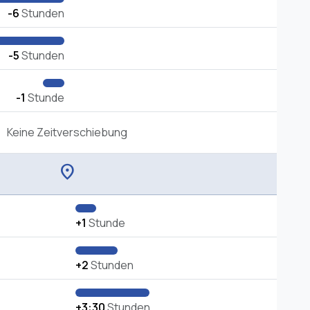
-6
Stunden
-5
Stunden
-1
Stunde
Keine Zeitverschiebung
location_on
+1
Stunde
+2
Stunden
+3:30
Stunden