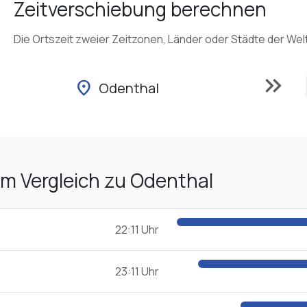
Zeitverschiebung berechnen
Die Ortszeit zweier Zeitzonen, Länder oder Städte der Wel
keyboard_double_arrow_right
location_on
Odenthal
im Vergleich zu Odenthal
22:11 Uhr
23:11 Uhr