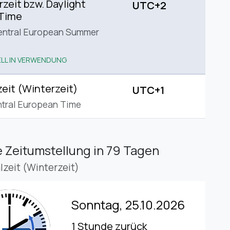
eit bzw. Daylight
UTC+2
 Time
entral European Summer
LL IN VERWENDUNG
eit (Winterzeit)
UTC+1
tral European Time
 Zeitumstellung
in 79 Tagen
lzeit (Winterzeit)
Sonntag, 25.10.2026
1 Stunde zurück