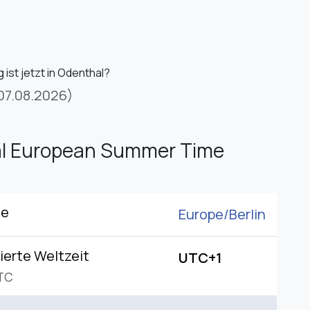
ist jetzt in Odenthal?
07.08.2026)
al European Summer Time
ne
Europe/
Berlin
ierte Weltzeit
UTC+1
TC