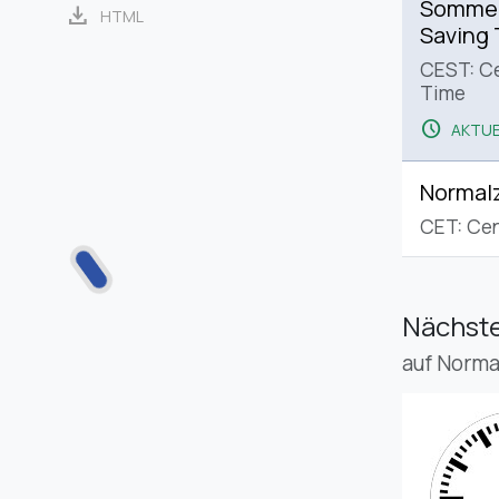
Sommerz
download
HTML
Saving
CEST: C
Time
schedule
AKTUE
Normalz
CET: Cen
Nächste
auf Norma