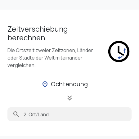
Zeitverschiebung
berechnen
Die Ortszeit zweier Zeitzonen, Länder
oder Städte der Welt miteinander
vergleichen.
Ochtendung
location_on
keyboard_double_arrow_down
search