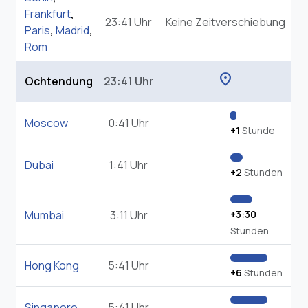
Frankfurt
,
23:41 Uhr
Keine Zeitverschiebung
Paris
,
Madrid
,
Rom
location_on
Ochtendung
23:41 Uhr
Moscow
0:41 Uhr
+1
Stunde
Dubai
1:41 Uhr
+2
Stunden
Mumbai
3:11 Uhr
+3:30
Stunden
Hong Kong
5:41 Uhr
+6
Stunden
Singapore
5:41 Uhr