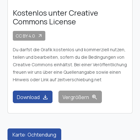
Kostenlos unter Creative
Commons License
CC BY 4.0
arrow_outward
Du darfst die Grafik kostenlos und kommerziell nutzen,
teilen und bearbeiten, sofern du die Bedingungen von
Creative Commons einhältst. Bei einer Veröffentlichung
freuen wir uns über eine Quellenangabe sowie einen
Hinweis oder Link auf zeitverschiebung.net
download
zoom_in
Download
Vergrößern
Karte: Ochtendung