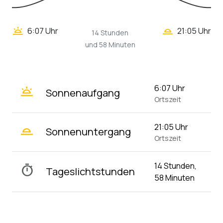
wb_twilight_2
wb_twilight
6:07 Uhr
21:05 Uhr
14 Stunden
und 58 Minuten
wb_twilight
6:07 Uhr
Sonnenaufgang
Ortszeit
wb_twilight_2
21:05 Uhr
Sonnenuntergang
Ortszeit
14 Stunden,
timer
Tageslichtstunden
58 Minuten