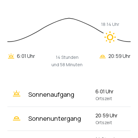
18:14 Uhr
wb_sunny
wb_twilight_2
wb_twilight
6:01 Uhr
20:59 Uhr
14 Stunden
und 58 Minuten
wb_twilight
6:01 Uhr
Sonnenaufgang
Ortszeit
wb_twilight_2
20:59 Uhr
Sonnenuntergang
Ortszeit