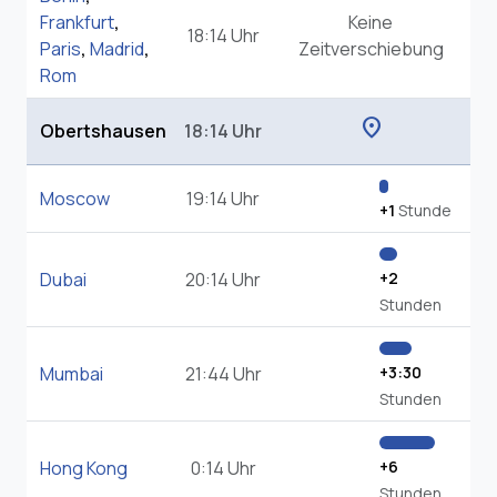
Frankfurt
,
Keine
18:14 Uhr
Paris
,
Madrid
,
Zeitverschiebung
Rom
location_on
Obertshausen
18:14 Uhr
Moscow
19:14 Uhr
+1
Stunde
Dubai
20:14 Uhr
+2
Stunden
Mumbai
21:44 Uhr
+3:30
Stunden
Hong Kong
0:14 Uhr
+6
Stunden