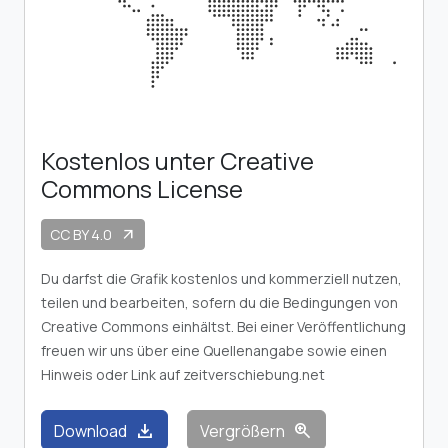
Kostenlos unter Creative
Commons License
CC BY 4.0
arrow_outward
Du darfst die Grafik kostenlos und kommerziell nutzen,
teilen und bearbeiten, sofern du die Bedingungen von
Creative Commons einhältst. Bei einer Veröffentlichung
freuen wir uns über eine Quellenangabe sowie einen
Hinweis oder Link auf zeitverschiebung.net
download
zoom_in
Download
Vergrößern