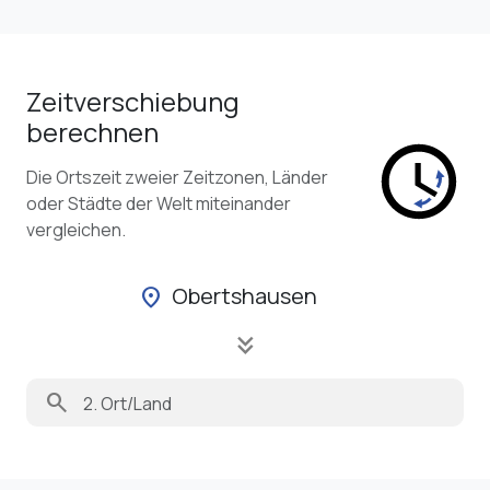
Zeitverschiebung
berechnen
Die Ortszeit zweier Zeitzonen, Länder
oder Städte der Welt miteinander
vergleichen.
Obertshausen
location_on
keyboard_double_arrow_down
search