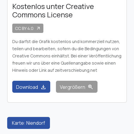
Kostenlos unter Creative
Commons License
CC BY 4.0
arrow_outward
Du darfst die Grafik kostenlos und kommerziell nutzen,
teilen und bearbeiten, sofern du die Bedingungen von
Creative Commons einhältst. Bei einer Veröffentlichung
freuen wir uns über eine Quellenangabe sowie einen
Hinweis oder Link auf zeitverschiebung.net
download
zoom_in
Download
Vergrößern
Karte: Niendorf