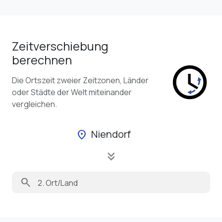
Zeitverschiebung
berechnen
Die Ortszeit zweier Zeitzonen, Länder
oder Städte der Welt miteinander
vergleichen.
Niendorf
location_on
keyboard_double_arrow_down
search