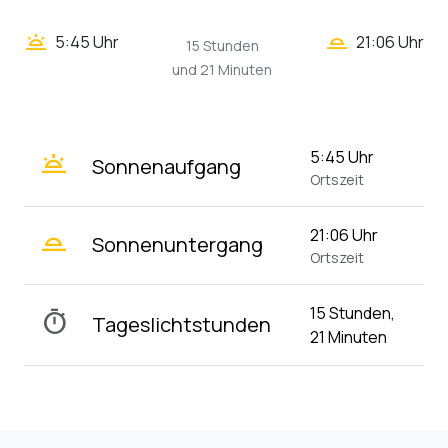
wb_twilight_2
wb_twilight
5:45 Uhr
21:06 Uhr
15 Stunden
und 21 Minuten
wb_twilight
5:45 Uhr
Sonnenaufgang
Ortszeit
wb_twilight_2
21:06 Uhr
Sonnenuntergang
Ortszeit
15 Stunden,
timer
Tageslichtstunden
21 Minuten