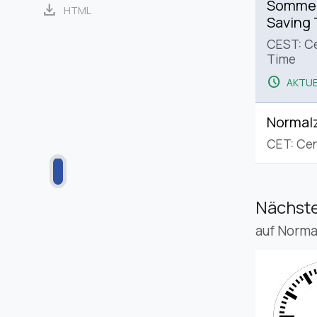
Sommerz
download
HTML
Saving
CEST: C
Time
schedule
AKTUE
Normalz
CET: Cen
Nächste
auf Norma