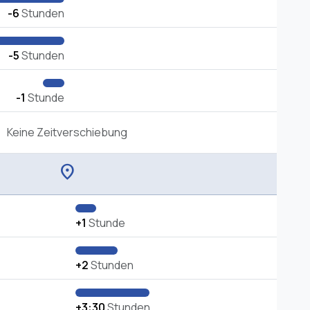
-6
Stunden
-5
Stunden
-1
Stunde
Keine Zeitverschiebung
location_on
+1
Stunde
+2
Stunden
+3:30
Stunden