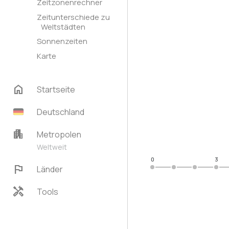
Zeitzonenrechner
Zeitunterschiede zu
Weltstädten
Sonnenzeiten
Karte
home
Startseite
Deutschland
apartment
Metropolen
Weltweit
0
3
flag
Länder
handyman
Tools