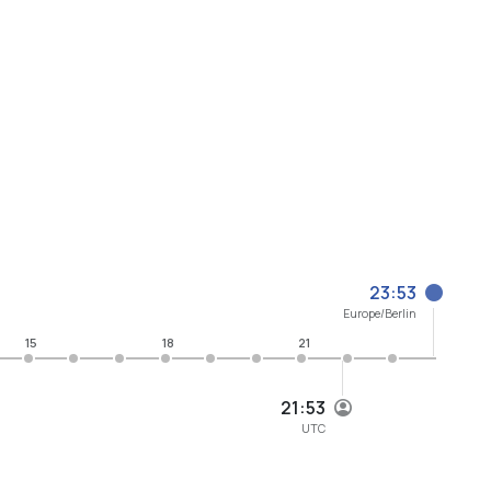
23:53
Europe/Berlin
15
18
21
21:53
UTC