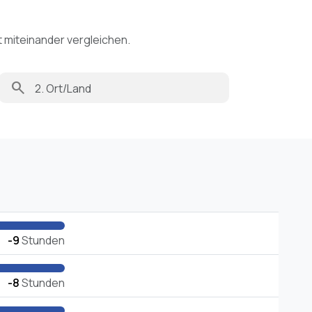
t miteinander vergleichen.
search
-9
Stunden
-8
Stunden