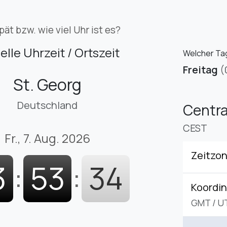
pät bzw. wie viel Uhr ist es?
elle Uhrzeit / Ortszeit
Welcher Tag 
Freitag
(
St. Georg
Deutschland
Centr
CEST
Fr., 7. Aug. 2026
Zeitzo
3
:
53
:
35
Koordin
GMT
/
U