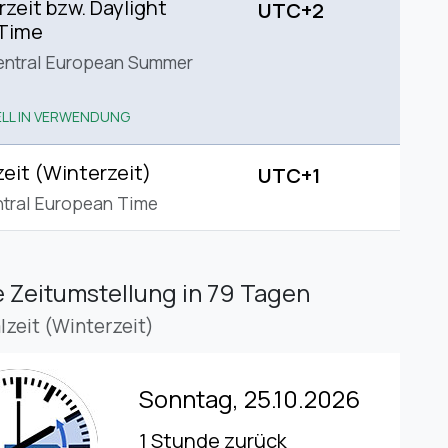
eit bzw. Daylight
UTC+2
 Time
entral European Summer
LL IN VERWENDUNG
eit (Winterzeit)
UTC+1
tral European Time
 Zeitumstellung
in 79 Tagen
lzeit (Winterzeit)
Sonntag, 25.10.2026
1 Stunde zurück