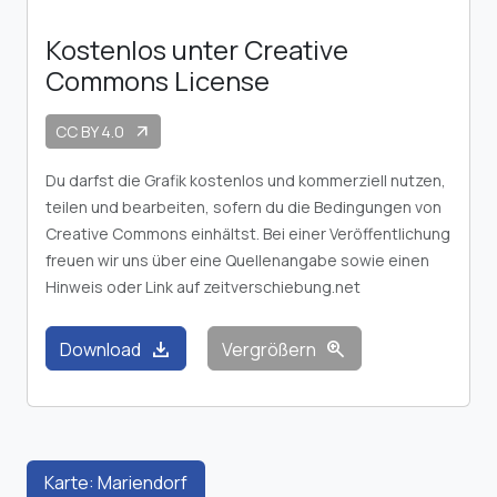
Kostenlos unter Creative
Commons License
CC BY 4.0
arrow_outward
Du darfst die Grafik kostenlos und kommerziell nutzen,
teilen und bearbeiten, sofern du die Bedingungen von
Creative Commons einhältst. Bei einer Veröffentlichung
freuen wir uns über eine Quellenangabe sowie einen
Hinweis oder Link auf zeitverschiebung.net
download
zoom_in
Download
Vergrößern
Karte: Mariendorf