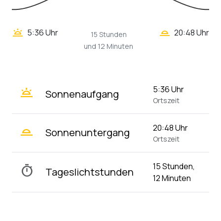
wb_twilight_2
wb_twilight
5:36 Uhr
20:48 Uhr
15 Stunden
und 12 Minuten
wb_twilight
5:36 Uhr
Sonnenaufgang
Ortszeit
wb_twilight_2
20:48 Uhr
Sonnenuntergang
Ortszeit
15 Stunden,
timer
Tageslichtstunden
12 Minuten