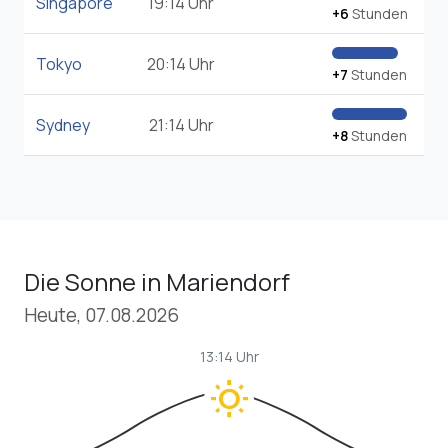
Singapore
19:14 Uhr
+6
Stunden
Tokyo
20:14 Uhr
+7
Stunden
Sydney
21:14 Uhr
+8
Stunden
Die Sonne in Mariendorf
Heute, 07.08.2026
13:14 Uhr
wb_sunny