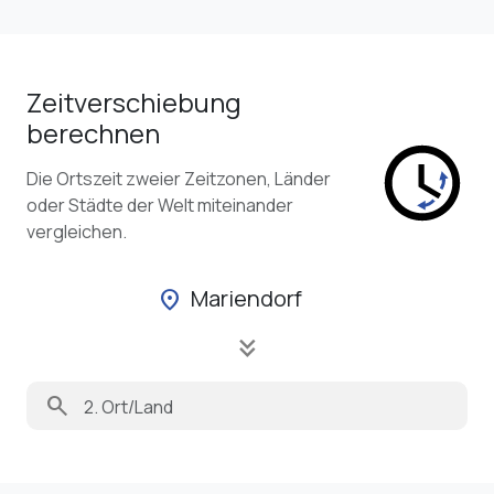
Zeitverschiebung
berechnen
Die Ortszeit zweier Zeitzonen, Länder
oder Städte der Welt miteinander
vergleichen.
Mariendorf
location_on
keyboard_double_arrow_down
search