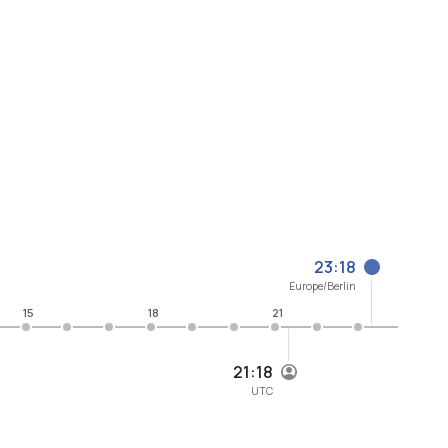
23:18
Europe/Berlin
15
18
21
21:18
UTC