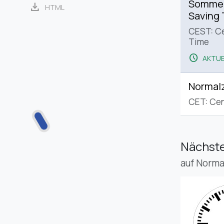
Sommerz
download
HTML
Saving
CEST: C
Time
schedule
AKTUE
Normalz
CET: Cen
Nächste
auf Norma