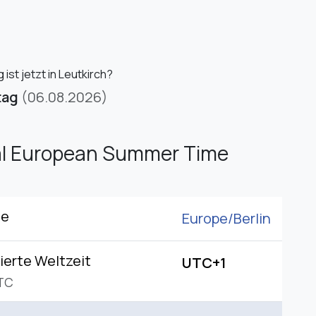
ist jetzt in Leutkirch?
tag
(06.08.2026)
al European Summer Time
ne
Europe/
Berlin
ierte Weltzeit
UTC+1
TC