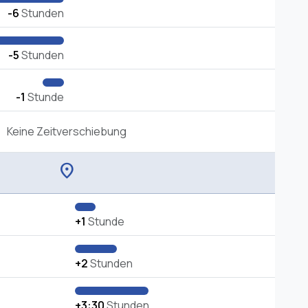
-6
Stunden
-5
Stunden
-1
Stunde
Keine Zeitverschiebung
location_on
+1
Stunde
+2
Stunden
+3:30
Stunden