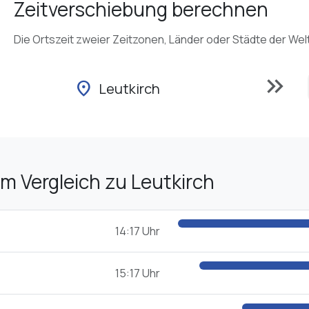
Zeitverschiebung berechnen
Die Ortszeit zweier Zeitzonen, Länder oder Städte der Wel
keyboard_double_arrow_right
location_on
Leutkirch
im Vergleich zu Leutkirch
14:17 Uhr
15:17 Uhr