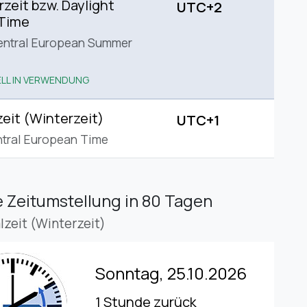
eit bzw. Daylight
UTC+2
 Time
entral European Summer
LL IN VERWENDUNG
eit (Winterzeit)
UTC+1
tral European Time
 Zeitumstellung
in 80 Tagen
lzeit (Winterzeit)
Sonntag, 25.10.2026
1 Stunde zurück