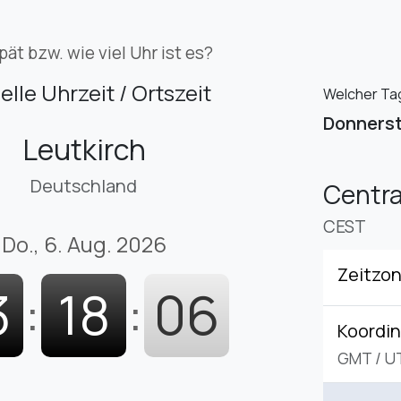
pät bzw. wie viel Uhr ist es?
elle Uhrzeit / Ortszeit
Welcher Tag 
Donners
Leutkirch
Deutschland
Centr
CEST
Do., 6. Aug. 2026
Zeitzo
3
:
18
:
07
Koordin
GMT
/
U