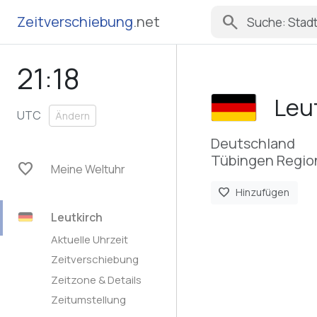
search
Zeitverschiebung
.net
21:18
Leu
UTC
Ändern
Deutschland
Tübingen Regio
favorite
Meine Weltuhr
favorite
Hinzufügen
Leutkirch
Aktuelle Uhrzeit
Zeitverschiebung
Zeitzone & Details
Zeitumstellung