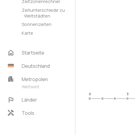
Zeitzonenrechner
Zeitunterschiede zu
Weltstädten
Sonnenzeiten
Karte
home
Startseite
Deutschland
apartment
Metropolen
Weltweit
0
3
flag
Länder
handyman
Tools