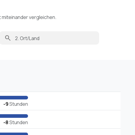
t miteinander vergleichen.
search
-9
Stunden
-8
Stunden