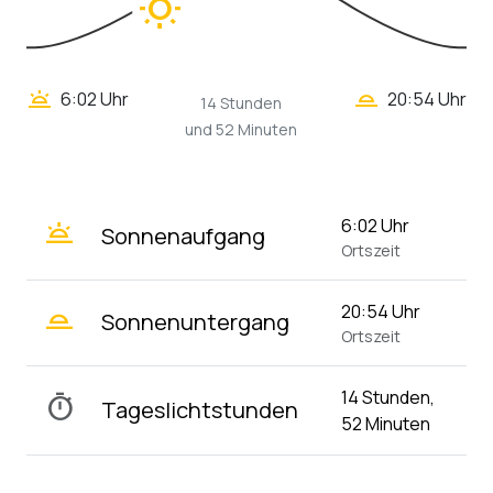
wb_sunny
wb_twilight_2
wb_twilight
6:02 Uhr
20:54 Uhr
14 Stunden
und 52 Minuten
wb_twilight
6:02 Uhr
Sonnenaufgang
Ortszeit
wb_twilight_2
20:54 Uhr
Sonnenuntergang
Ortszeit
14 Stunden,
timer
Tageslichtstunden
52 Minuten