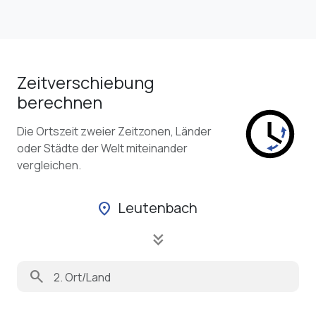
Zeitverschiebung
berechnen
Die Ortszeit zweier Zeitzonen, Länder
oder Städte der Welt miteinander
vergleichen.
Leutenbach
location_on
keyboard_double_arrow_down
search