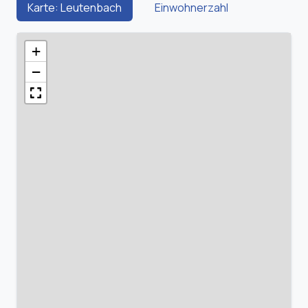
Karte: Leutenbach
Einwohnerzahl
+
−