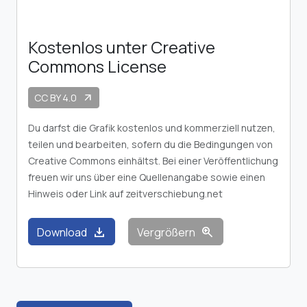
Kostenlos unter Creative
Commons License
CC BY 4.0
arrow_outward
Du darfst die Grafik kostenlos und kommerziell nutzen,
teilen und bearbeiten, sofern du die Bedingungen von
Creative Commons einhältst. Bei einer Veröffentlichung
freuen wir uns über eine Quellenangabe sowie einen
Hinweis oder Link auf zeitverschiebung.net
download
zoom_in
Download
Vergrößern