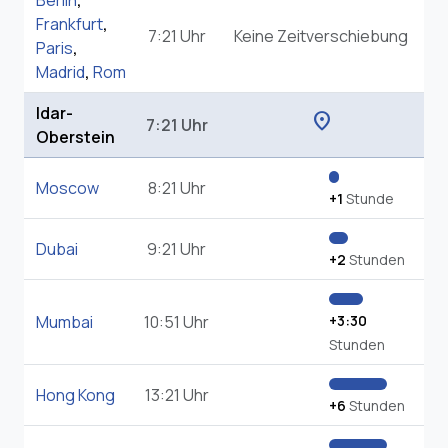
Berlin
,
Frankfurt
,
7:21 Uhr
Keine Zeitverschiebung
Paris
,
Madrid
,
Rom
Idar-
location_on
7:21 Uhr
Oberstein
Moscow
8:21 Uhr
+1
Stunde
Dubai
9:21 Uhr
+2
Stunden
Mumbai
10:51 Uhr
+3:30
Stunden
Hong Kong
13:21 Uhr
+6
Stunden