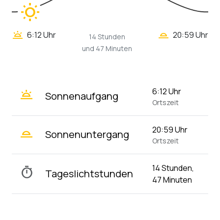
wb_sunny
wb_twilight_2
wb_twilight
6:12 Uhr
20:59 Uhr
14 Stunden
und 47 Minuten
wb_twilight
6:12 Uhr
Sonnenaufgang
Ortszeit
wb_twilight_2
20:59 Uhr
Sonnenuntergang
Ortszeit
14 Stunden,
timer
Tageslichtstunden
47 Minuten