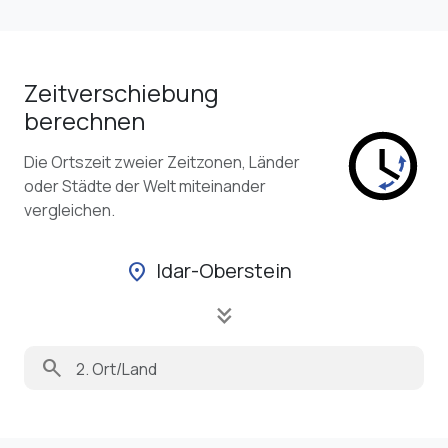
Zeitverschiebung
berechnen
Die Ortszeit zweier Zeitzonen, Länder
oder Städte der Welt miteinander
vergleichen.
Idar-Oberstein
location_on
keyboard_double_arrow_down
search