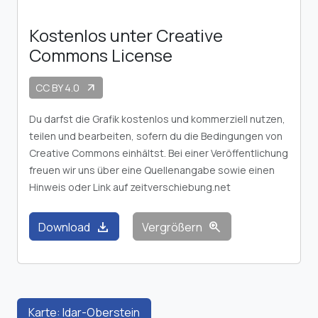
Kostenlos unter Creative
Commons License
CC BY 4.0
arrow_outward
Du darfst die Grafik kostenlos und kommerziell nutzen,
teilen und bearbeiten, sofern du die Bedingungen von
Creative Commons einhältst. Bei einer Veröffentlichung
freuen wir uns über eine Quellenangabe sowie einen
Hinweis oder Link auf zeitverschiebung.net
download
zoom_in
Download
Vergrößern
Karte: Idar-Oberstein