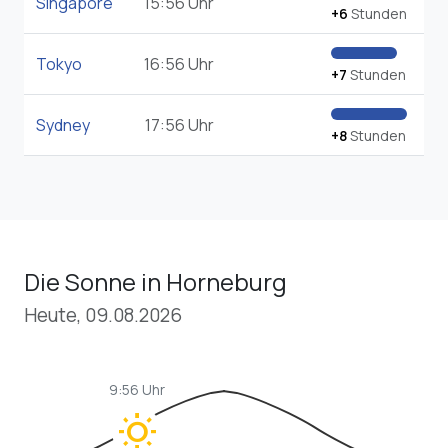
Singapore
15:56 Uhr
+6
Stunden
Tokyo
16:56 Uhr
+7
Stunden
Sydney
17:56 Uhr
+8
Stunden
Die Sonne in Horneburg
Heute, 09.08.2026
9:56 Uhr
wb_sunny