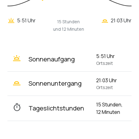
wb_twilight_2
wb_twilight
5:51 Uhr
21:03 Uhr
15 Stunden
und 12 Minuten
wb_twilight
5:51 Uhr
Sonnenaufgang
Ortszeit
wb_twilight_2
21:03 Uhr
Sonnenuntergang
Ortszeit
15 Stunden,
timer
Tageslichtstunden
12 Minuten