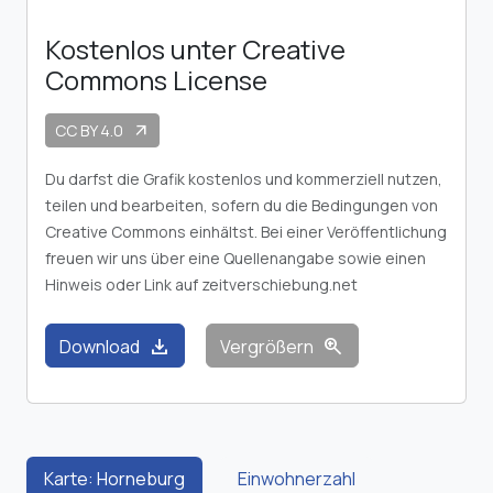
Kostenlos unter Creative
Commons License
CC BY 4.0
arrow_outward
Du darfst die Grafik kostenlos und kommerziell nutzen,
teilen und bearbeiten, sofern du die Bedingungen von
Creative Commons einhältst. Bei einer Veröffentlichung
freuen wir uns über eine Quellenangabe sowie einen
Hinweis oder Link auf zeitverschiebung.net
download
zoom_in
Download
Vergrößern
Karte: Horneburg
Einwohnerzahl