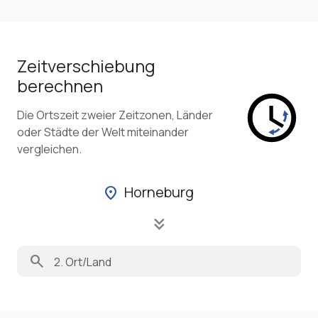
Zeitverschiebung
berechnen
Die Ortszeit zweier Zeitzonen, Länder
oder Städte der Welt miteinander
vergleichen.
Horneburg
location_on
keyboard_double_arrow_down
search