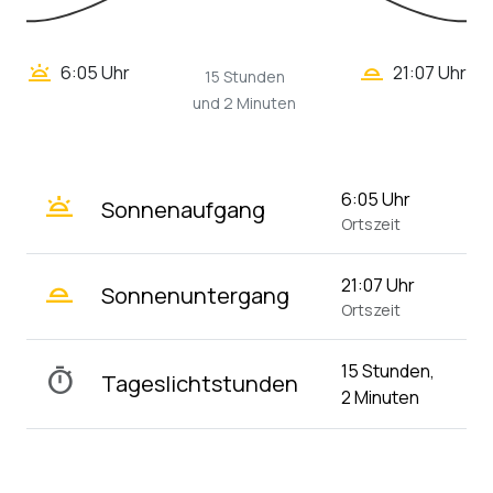
wb_twilight_2
wb_twilight
6:05 Uhr
21:07 Uhr
15 Stunden
und 2 Minuten
wb_twilight
6:05 Uhr
Sonnenaufgang
Ortszeit
wb_twilight_2
21:07 Uhr
Sonnenuntergang
Ortszeit
15 Stunden,
timer
Tageslichtstunden
2 Minuten