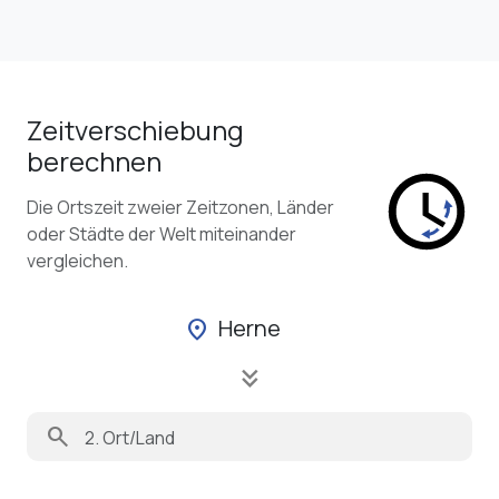
Zeitverschiebung
berechnen
Die Ortszeit zweier Zeitzonen, Länder
oder Städte der Welt miteinander
vergleichen.
Herne
location_on
keyboard_double_arrow_down
search