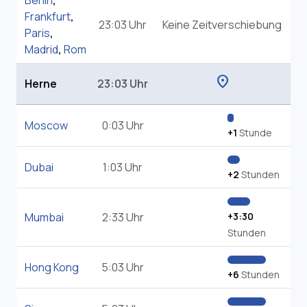
Berlin
,
Frankfurt
,
23:03 Uhr
Keine Zeitverschiebung
Paris
,
Madrid
,
Rom
location_on
Herne
23:03 Uhr
Moscow
0:03 Uhr
+1
Stunde
Dubai
1:03 Uhr
+2
Stunden
Mumbai
2:33 Uhr
+3:30
Stunden
Hong Kong
5:03 Uhr
+6
Stunden