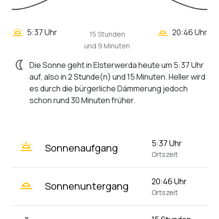
wb_twilight_2
wb_twilight
5:37 Uhr
20:46 Uhr
15 Stunden
und 9 Minuten
nightlight
Die Sonne geht in Elsterwerda heute um 5:37 Uhr
auf, also in 2 Stunde(n) und 15 Minuten. Heller wird
es durch die bürgerliche Dämmerung jedoch
schon rund 30 Minuten früher.
wb_twilight
5:37 Uhr
Sonnenaufgang
Ortszeit
wb_twilight_2
20:46 Uhr
Sonnenuntergang
Ortszeit