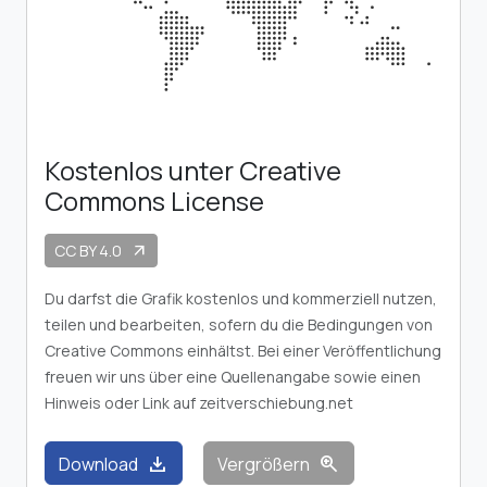
Kostenlos unter Creative
Commons License
CC BY 4.0
arrow_outward
Du darfst die Grafik kostenlos und kommerziell nutzen,
teilen und bearbeiten, sofern du die Bedingungen von
Creative Commons einhältst. Bei einer Veröffentlichung
freuen wir uns über eine Quellenangabe sowie einen
Hinweis oder Link auf zeitverschiebung.net
download
zoom_in
Download
Vergrößern