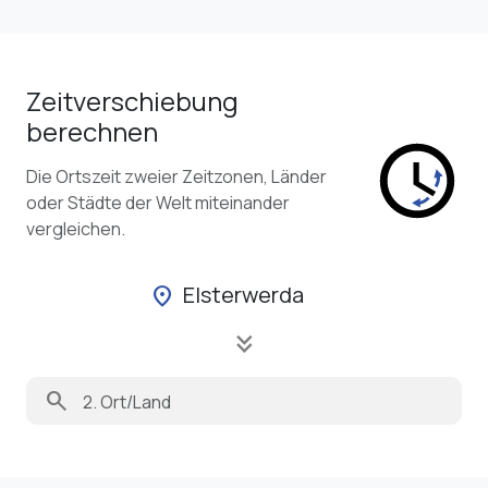
Zeitverschiebung
berechnen
Die Ortszeit zweier Zeitzonen, Länder
oder Städte der Welt miteinander
vergleichen.
Elsterwerda
location_on
keyboard_double_arrow_down
search