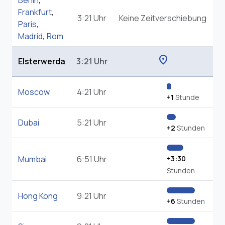
Berlin
,
Frankfurt
,
3:21 Uhr
Keine Zeitverschiebung
Paris
,
Madrid
,
Rom
location_on
Elsterwerda
3:21 Uhr
Moscow
4:21 Uhr
+1
Stunde
Dubai
5:21 Uhr
+2
Stunden
Mumbai
6:51 Uhr
+3:30
Stunden
Hong Kong
9:21 Uhr
+6
Stunden