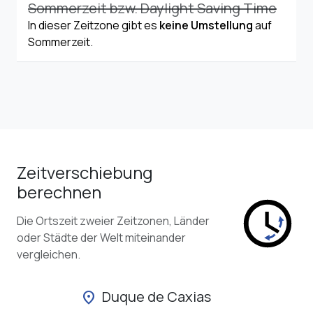
Sommerzeit bzw. Daylight Saving Time
In dieser Zeitzone gibt es
keine Umstellung
auf
Sommerzeit.
Zeitverschiebung
berechnen
Die Ortszeit zweier Zeitzonen, Länder
oder Städte der Welt miteinander
vergleichen.
Duque de Caxias
location_on