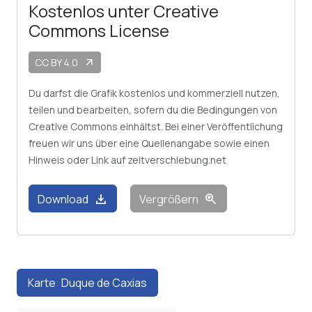
Kostenlos unter Creative
Commons License
CC BY 4.0
arrow_outward
Du darfst die Grafik kostenlos und kommerziell nutzen,
teilen und bearbeiten, sofern du die Bedingungen von
Creative Commons einhältst. Bei einer Veröffentlichung
freuen wir uns über eine Quellenangabe sowie einen
Hinweis oder Link auf zeitverschiebung.net
download
zoom_in
Download
Vergrößern
Karte: Duque de Caxias