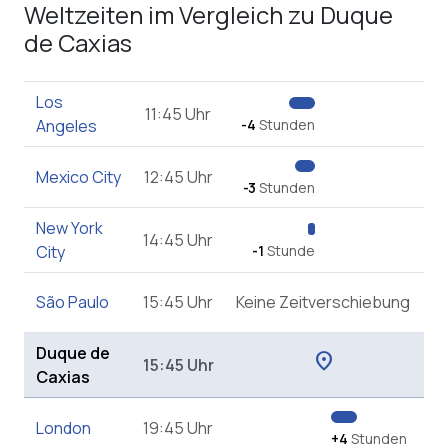
Weltzeiten im Vergleich zu Duque
de Caxias
Los
11:45 Uhr
Angeles
-4
Stunden
Mexico City
12:45 Uhr
-3
Stunden
New York
14:45 Uhr
City
-1
Stunde
São Paulo
15:45 Uhr
Keine Zeitverschiebung
Duque de
location_on
15:45 Uhr
Caxias
London
19:45 Uhr
+4
Stunden