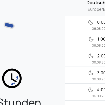
Deutsch
Europe/B
bedtime
0:0
06.08.2
bedtime
1:0
06.08.2
bedtime
2:0
06.08.2
bedtime
3:0
06.08.2
bedtime
4:0
06.08.2
 Stunden