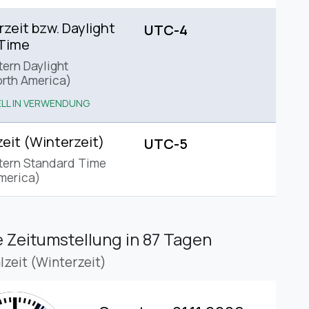
eit bzw. Daylight
UTC-4
 Time
tern Daylight
rth America)
LL IN VERWENDUNG
eit (Winterzeit)
UTC-5
tern Standard Time
merica)
 Zeitumstellung
in 87 Tagen
lzeit (Winterzeit)