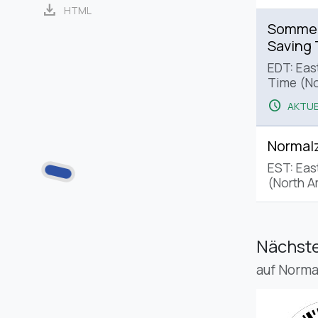
download
HTML
Sommerz
Saving
EDT: Eas
Time (No
schedule
AKTUE
Normalz
EST: Eas
(North A
Nächste
auf Norma