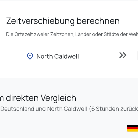
Zeitverschiebung berechnen
Die Ortszeit zweier Zeitzonen, Länder oder Städte der Wel
keyboard_double_arrow_right
location_on
North Caldwell
m direkten Vergleich
 Deutschland und North Caldwell (6 Stunden zurück