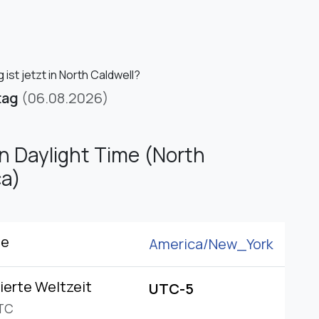
ist jetzt in North Caldwell?
tag
(06.08.2026)
n Daylight Time (North
a)
ne
America/
New_York
ierte Weltzeit
UTC-5
TC