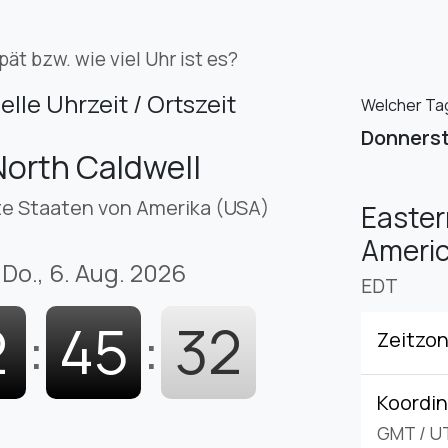
pät bzw. wie viel Uhr ist es?
elle Uhrzeit / Ortszeit
Welcher Tag 
Donners
North Caldwell
te Staaten von Amerika (USA)
Easter
Americ
Do., 6. Aug. 2026
EDT
2
:
45
:
33
Zeitzo
Koordin
GMT
/
U