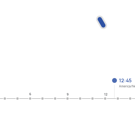
12:45
America/N
6
9
12