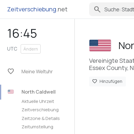
search
Zeitverschiebung
.net
16:45
Nor
UTC
Ändern
Vereinigte Staa
Essex County, 
favorite
Meine Weltuhr
favorite
Hinzufügen
North Caldwell
Aktuelle Uhrzeit
Zeitverschiebung
Zeitzone & Details
Zeitumstellung