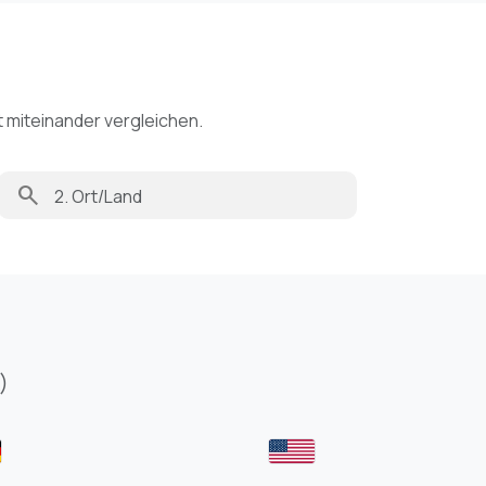
t miteinander vergleichen.
search
)