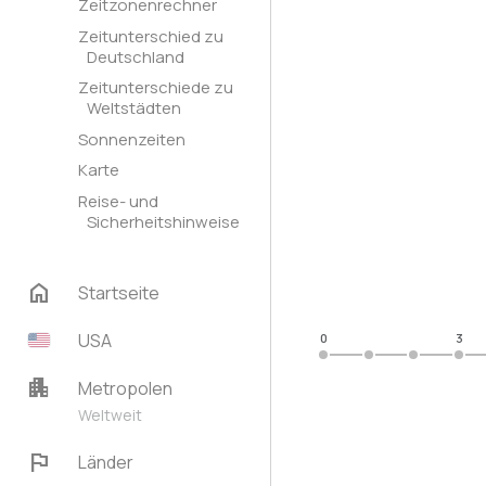
Zeitzonenrechner
Zeitunterschied zu
Deutschland
Zeitunterschiede zu
Weltstädten
Sonnenzeiten
Karte
Reise- und
Sicherheitshinweise
home
Startseite
USA
0
3
apartment
Metropolen
Weltweit
flag
Länder