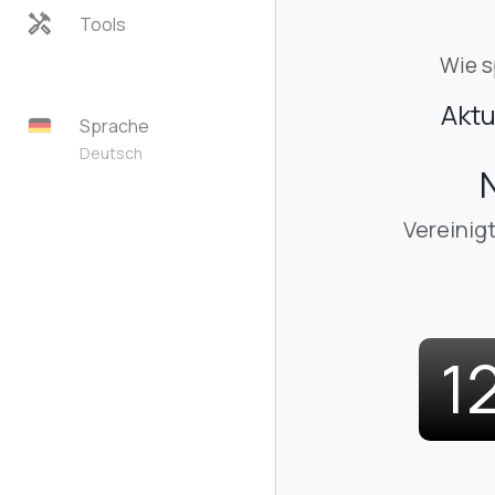
handyman
Tools
Wie s
Aktu
Sprache
Deutsch
Vereinig
1