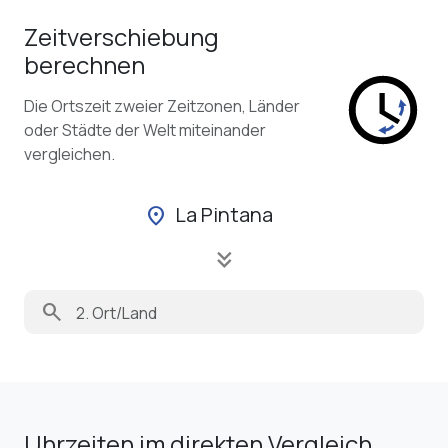
Zeitverschiebung
berechnen
Die Ortszeit zweier Zeitzonen, Länder
oder Städte der Welt miteinander
vergleichen.
La Pintana
location_on
keyboard_double_arrow_down
search
Uhrzeiten im direkten Vergleich