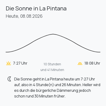
Die Sonne in La Pintana
Heute, 08.08.2026
wb_twilight_2
wb_twilight
7:27 Uhr
18:08 Uhr
10 Stunden
und 41 Minuten
nightlight
Die Sonne geht in La Pintana heute um 7:27 Uhr
auf, also in 4 Stunde(n) und 26 Minuten. Heller wird
es durch die bürgerliche Dämmerung jedoch
schon rund 30 Minuten früher.