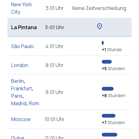
New York
3:01 Uhr
Keine Zeitverschiebung
City
location_on
La Pintana
3:01 Uhr
São Paulo
4:01 Uhr
+1
Stunde
London
8:01 Uhr
+5
Stunden
Berlin
,
Frankfurt
,
9:01 Uhr
Paris
,
+6
Stunden
Madrid
,
Rom
Moscow
10:01 Uhr
+7
Stunden
Dubai
11:01 Uhr