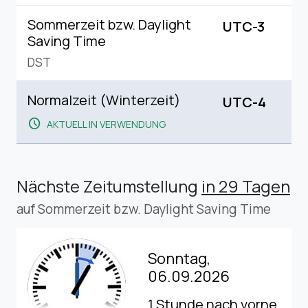
Sommerzeit bzw. Daylight
UTC-3
Saving Time
DST
Normalzeit (Winterzeit)
UTC-4
schedule
AKTUELL IN VERWENDUNG
Nächste Zeitumstellung
in 29 Tagen
auf Sommerzeit bzw. Daylight Saving Time
Sonntag,
06.09.2026
1 Stunde nach vorne