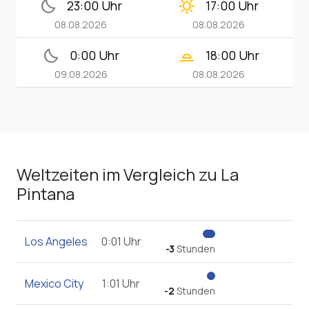
bedtime
clear_day
23:00 Uhr
17:00 Uhr
08.08.2026
08.08.2026
bedtime
wb_twilight_2
0:00 Uhr
18:00 Uhr
09.08.2026
08.08.2026
Weltzeiten im Vergleich zu La
Pintana
Los Angeles
0:01 Uhr
-3
Stunden
Mexico City
1:01 Uhr
-2
Stunden