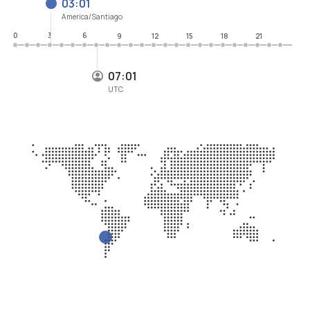
03:01
America/Santiago
0
3
6
9
12
15
18
21
07:01
UTC