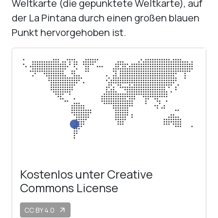
Weltkarte (die gepunktete Weltkarte), auf
der La Pintana durch einen großen blauen
Punkt hervorgehoben ist.
Kostenlos unter Creative
Commons License
CC BY 4.0
arrow_outward