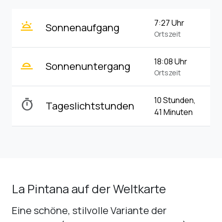
wb_twilight
7:27 Uhr
Sonnenaufgang
Ortszeit
wb_twilight_2
18:08 Uhr
Sonnenuntergang
Ortszeit
10 Stunden,
timer
Tageslichtstunden
41 Minuten
La Pintana auf der Weltkarte
Eine schöne, stilvolle Variante der