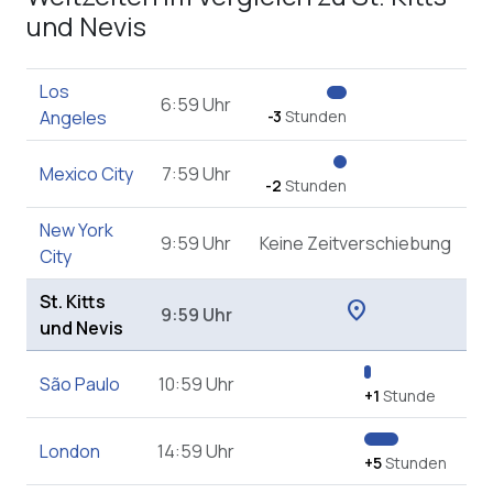
und Nevis
Los
6:59 Uhr
Angeles
-3
Stunden
Mexico City
7:59 Uhr
-2
Stunden
New York
9:59 Uhr
Keine Zeitverschiebung
City
St. Kitts
location_on
9:59 Uhr
und Nevis
São Paulo
10:59 Uhr
+1
Stunde
London
14:59 Uhr
+5
Stunden