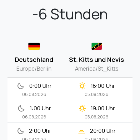
-6 Stunden
Deutschland
St. Kitts und Nevis
Europe/Berlin
America/St_Kitts
bedtime
clear_day
0:00 Uhr
18:00 Uhr
06.08.2026
05.08.2026
bedtime
clear_day
1:00 Uhr
19:00 Uhr
06.08.2026
05.08.2026
bedtime
wb_twilight_2
2:00 Uhr
20:00 Uhr
06.08.2026
05.08.2026