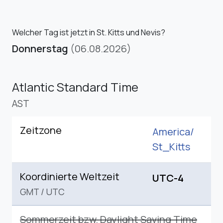
Welcher Tag ist jetzt in St. Kitts und Nevis?
Donnerstag
(06.08.2026)
Atlantic Standard Time
AST
Zeitzone
America/
St_Kitts
Koordinierte Weltzeit
UTC-4
GMT
/
UTC
Sommerzeit bzw. Daylight Saving Time