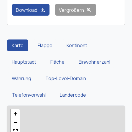
download
zoom_in
Download
Vergrößern
Karte
Flagge
Kontinent
Hauptstadt
Fläche
Einwohnerzahl
Währung
Top-Level-Domain
Telefonvorwahl
Ländercode
+
−