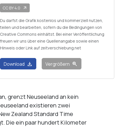
CC BY 4.0
arrow_outward
Du darfst die Grafik kostenlos und kommerziell nutzen,
teilen und bearbeiten, sofern du die Bedingungen von
Creative Commons einhältst. Bei einer Veröffentlichung
freuen wir uns über eine Quellenangabe sowie einen
Hinweis oder Link auf zeitverschiebung.net
download
zoom_in
Download
Vergrößern
ean, grenzt Neuseeland an kein
 Neuseeland existieren zwei
 New Zealand Standard Time
t. Die ein paar hundert Kilometer