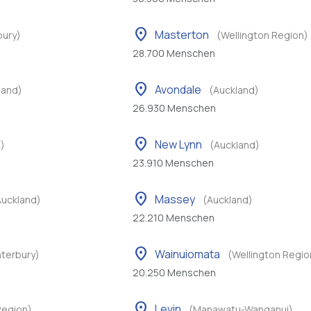
location_on
Masterton
bury)
(Wellington Region)
28.700 Menschen
location_on
Avondale
land)
(Auckland)
26.930 Menschen
location_on
New Lynn
)
(Auckland)
23.910 Menschen
location_on
Massey
Auckland)
(Auckland)
22.210 Menschen
location_on
Wainuiomata
terbury)
(Wellington Regio
20.250 Menschen
location_on
Levin
Region)
(Manawatu-Wanganui)