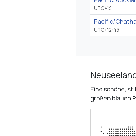
UTC+12
Pacific/
Chath
UTC+12:45
Neuseeland
Eine schöne, sti
großen blauen P