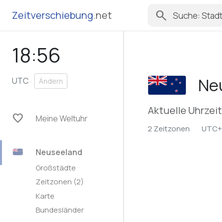
search
Zeitverschiebung
.net
18:56
Ne
UTC
Ändern
Aktuelle Uhrzei
favorite
Meine Weltuhr
2 Zeitzonen
UTC+1
Neuseeland
Großstädte
Zeitzonen (2)
Karte
Bundesländer