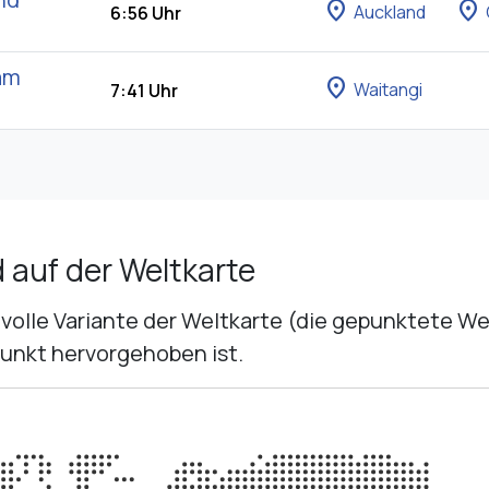
location_on
location_on
Auckland
6:56 Uhr
am
location_on
Waitangi
7:41 Uhr
 auf der Weltkarte
lvolle Variante der Weltkarte (die gepunktete W
unkt hervorgehoben ist.