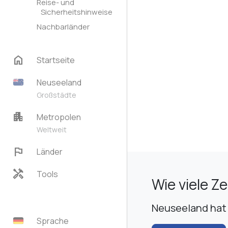
Reise- und
Sicherheitshinweise
Nachbarländer
home
Startseite
Neuseeland
Großstädte
apartment
Metropolen
Weltweit
flag
Länder
handyman
Tools
Wie viele Z
Neuseeland hat 
Sprache