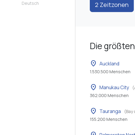
Deutsch
2 Zeitzonen
Die größten
location_on
Auckland
1.530.500 Menschen
location_on
Manukau City
(
362.000 Menschen
location_on
Tauranga
(Bay 
155.200 Menschen