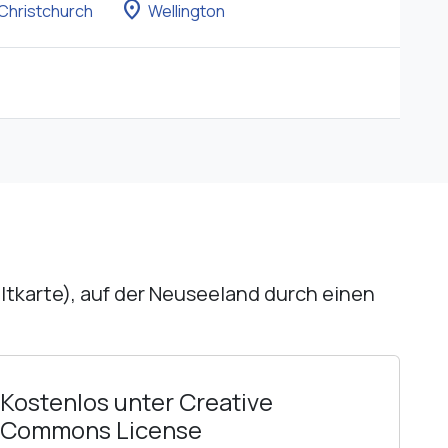
location_on
Christchurch
Wellington
eltkarte), auf der Neuseeland durch einen
Kostenlos unter Creative
Commons License