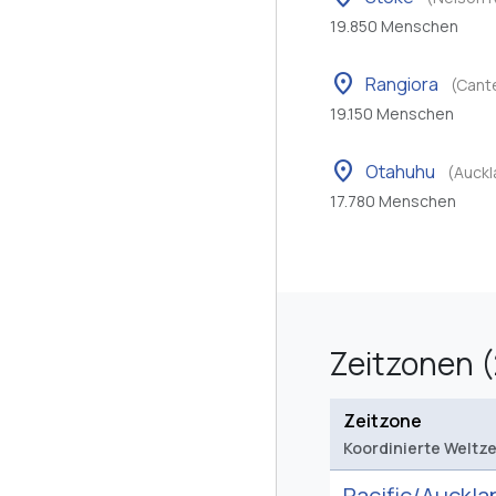
19.850 Menschen
location_on
Rangiora
(Cant
19.150 Menschen
location_on
Otahuhu
(Auckl
17.780 Menschen
Zeitzonen (
Zeitzone
Koordinierte Weltze
Pacific/
Auckla