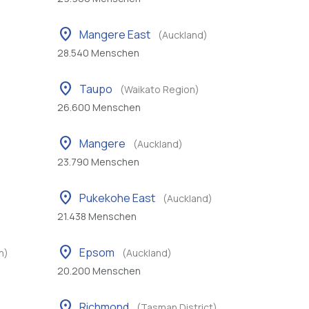
location_on
Mangere East
(Auckland)
28.540 Menschen
location_on
Taupo
(Waikato Region)
26.600 Menschen
location_on
Mangere
(Auckland)
23.790 Menschen
location_on
Pukekohe East
(Auckland)
21.438 Menschen
location_on
Epsom
n)
(Auckland)
20.200 Menschen
location_on
Richmond
(Tasman District)