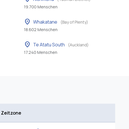
19.700 Menschen
location_on
Whakatane
(Bay of Plenty)
18.602 Menschen
location_on
Te Atatu South
(Auckland)
17.240 Menschen
r Zeitzone