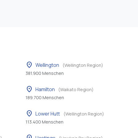
location_on
Wellington
(Wellington Region)
381.900 Menschen
location_on
Hamilton
(Waikato Region)
189.700 Menschen
location_on
Lower Hutt
(Wellington Region)
113.400 Menschen