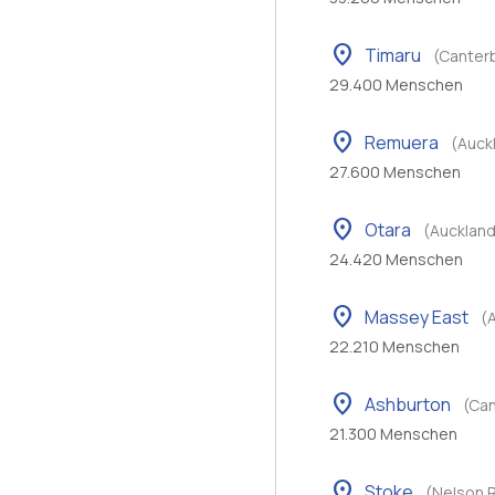
location_on
Timaru
(Canter
29.400 Menschen
location_on
Remuera
(Auck
27.600 Menschen
location_on
Otara
(Auckland
24.420 Menschen
location_on
Massey East
(
22.210 Menschen
location_on
Ashburton
(Can
21.300 Menschen
location_on
Stoke
(Nelson 