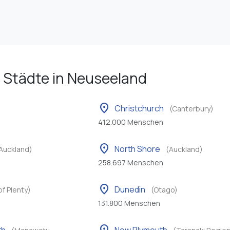
 Städte in Neuseeland
location_on
Christchurch
(Canterbury)
412.000 Menschen
location_on
North Shore
Auckland)
(Auckland)
258.697 Menschen
location_on
Dunedin
of Plenty)
(Otago)
131.800 Menschen