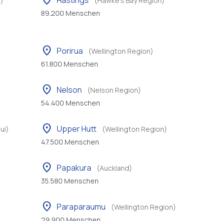
location_on
Hastings
)
(Hawke's Bay Region)
89.200 Menschen
location_on
Porirua
(Wellington Region)
61.800 Menschen
location_on
Nelson
(Nelson Region)
54.400 Menschen
location_on
Upper Hutt
ui)
(Wellington Region)
47.500 Menschen
location_on
Papakura
(Auckland)
35.580 Menschen
location_on
Paraparaumu
(Wellington Region)
29.900 Menschen