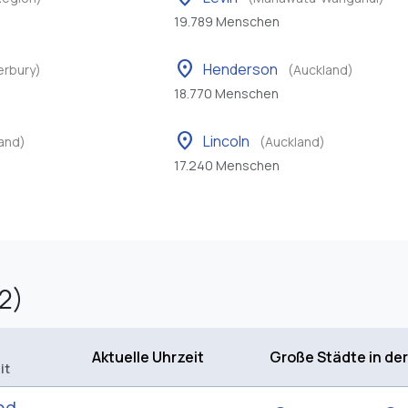
19.789 Menschen
location_on
Henderson
erbury)
(Auckland)
18.770 Menschen
location_on
Lincoln
and)
(Auckland)
17.240 Menschen
2)
Aktuelle Uhrzeit
Große Städte in de
it
nd