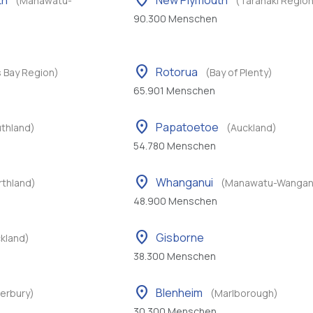
location_on
th
New Plymouth
(Manawatu-
(Taranaki Region
90.300 Menschen
location_on
Rotorua
 Bay Region)
(Bay of Plenty)
65.901 Menschen
location_on
Papatoetoe
uthland)
(Auckland)
54.780 Menschen
location_on
Whanganui
rthland)
(Manawatu-Wangan
48.900 Menschen
location_on
Gisborne
kland)
38.300 Menschen
location_on
Blenheim
erbury)
(Marlborough)
30.300 Menschen