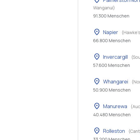
location_on
Palmerston Nor
Wanganui)
91.300 Menschen
location_on
Napier
(Hawke's
66.800 Menschen
location_on
Invercargill
(So
57.600 Menschen
location_on
Whangarei
(No
50.900 Menschen
location_on
Manurewa
(Auc
40.480 Menschen
location_on
Rolleston
(Cant
33.200 Menschen