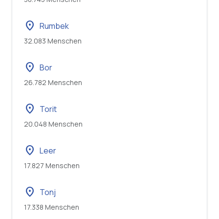
location_on
Rumbek
32.083 Menschen
location_on
Bor
26.782 Menschen
location_on
Torit
20.048 Menschen
location_on
Leer
17.827 Menschen
location_on
Tonj
17.338 Menschen