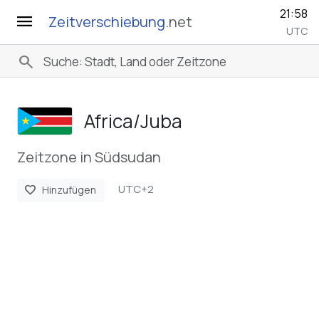
21:59
menu
Zeitverschiebung
.net
UTC
search
Africa/­Juba
Zeitzone in Südsudan
UTC+2
favorite
Hinzufügen