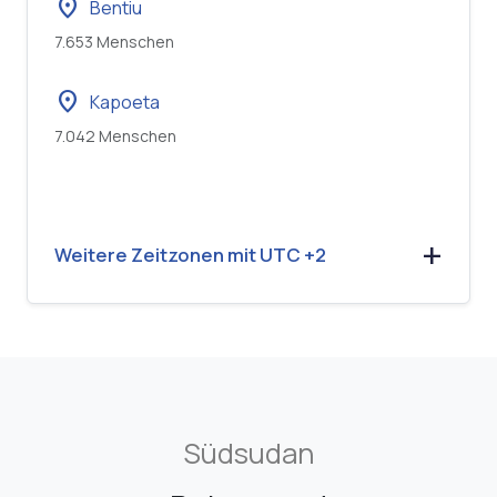
location_on
Bentiu
7.653 Menschen
location_on
Kapoeta
7.042 Menschen
Weitere Zeitzonen mit UTC +2
Südsudan