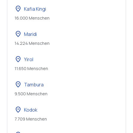
location_on
Kafia Kingi
16.000 Menschen
location_on
Maridi
14.224 Menschen
location_on
Yirol
11.650 Menschen
location_on
Tambura
9.500 Menschen
location_on
Kodok
7.709 Menschen