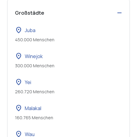
Großstädte
location_on
Juba
450.000 Menschen
location_on
Winejok
300.000 Menschen
location_on
Yei
260.720 Menschen
location_on
Malakal
160.765 Menschen
location_on
Wau