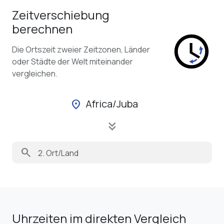
Zeitverschiebung
berechnen
Die Ortszeit zweier Zeitzonen, Länder
oder Städte der Welt miteinander
vergleichen.
Africa/Juba
location_on
keyboard_double_arrow_down
search
Uhrzeiten im direkten Vergleich