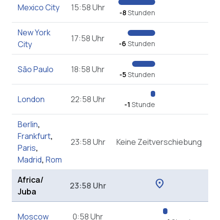
Mexico City
15:58 Uhr
-8
Stunden
New York
17:58 Uhr
City
-6
Stunden
São Paulo
18:58 Uhr
-5
Stunden
London
22:58 Uhr
-1
Stunde
Berlin
,
Frankfurt
,
23:58 Uhr
Keine Zeitverschiebung
Paris
,
Madrid
,
Rom
Africa/
location_on
23:58 Uhr
Juba
Moscow
0:58 Uhr