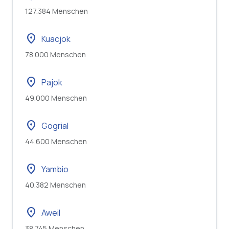
127.384 Menschen
location_on
Kuacjok
78.000 Menschen
location_on
Pajok
49.000 Menschen
location_on
Gogrial
44.600 Menschen
location_on
Yambio
40.382 Menschen
location_on
Aweil
38.745 Menschen