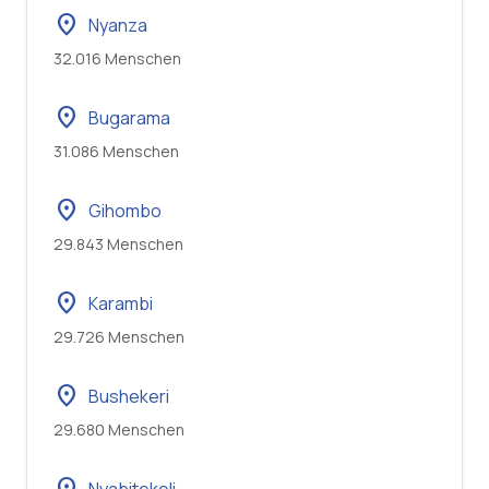
location_on
Nyanza
32.016 Menschen
location_on
Bugarama
31.086 Menschen
location_on
Gihombo
29.843 Menschen
location_on
Karambi
29.726 Menschen
location_on
Bushekeri
29.680 Menschen