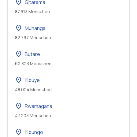
location_on
Gitarama
87.613 Menschen
location_on
Muhanga
82.797 Menschen
location_on
Butare
62.823 Menschen
location_on
Kibuye
48.024 Menschen
location_on
Rwamagana
47.203 Menschen
location_on
Kibungo