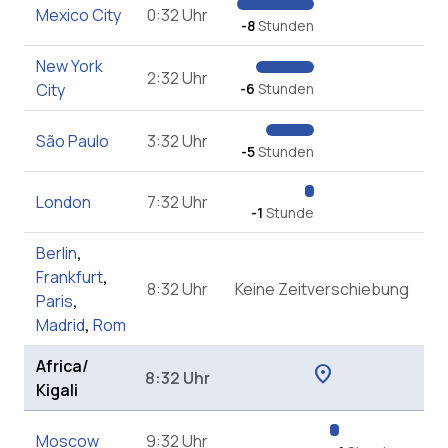
Mexico City
0:32 Uhr
-8
Stunden
New York
2:32 Uhr
City
-6
Stunden
São Paulo
3:32 Uhr
-5
Stunden
London
7:32 Uhr
-1
Stunde
Berlin
,
Frankfurt
,
8:32 Uhr
Keine Zeitverschiebung
Paris
,
Madrid
,
Rom
Africa/
location_on
8:32 Uhr
Kigali
Moscow
9:32 Uhr