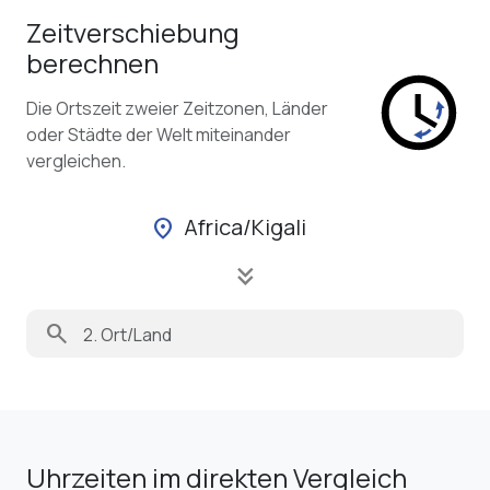
Zeitverschiebung
berechnen
Die Ortszeit zweier Zeitzonen, Länder
oder Städte der Welt miteinander
vergleichen.
Africa/Kigali
location_on
keyboard_double_arrow_down
search
Uhrzeiten im direkten Vergleich