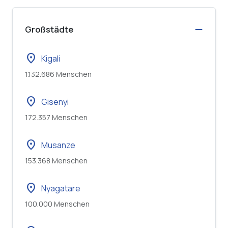
Großstädte
location_on
Kigali
1.132.686 Menschen
location_on
Gisenyi
172.357 Menschen
location_on
Musanze
153.368 Menschen
location_on
Nyagatare
100.000 Menschen