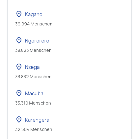
location_on
Kagano
39.994 Menschen
location_on
Ngororero
38.823 Menschen
location_on
Nzega
33.832 Menschen
location_on
Macuba
33.319 Menschen
location_on
Karengera
32.504 Menschen