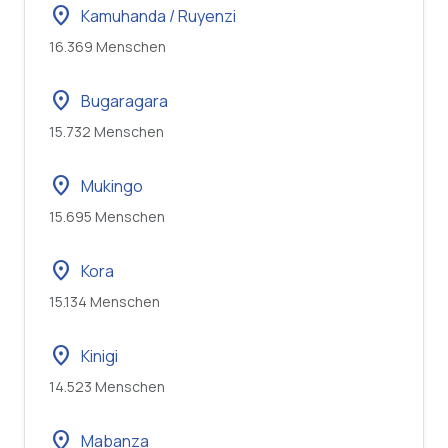
location_on
Kamuhanda / Ruyenzi
16.369 Menschen
location_on
Bugaragara
15.732 Menschen
location_on
Mukingo
15.695 Menschen
location_on
Kora
15.134 Menschen
location_on
Kinigi
14.523 Menschen
location_on
Mabanza