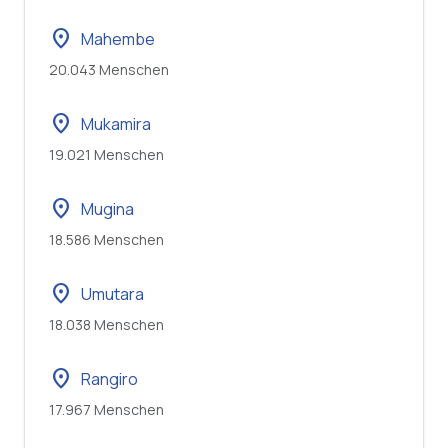
location_on
Mahembe
20.043 Menschen
location_on
Mukamira
19.021 Menschen
location_on
Mugina
18.586 Menschen
location_on
Umutara
18.038 Menschen
location_on
Rangiro
17.967 Menschen