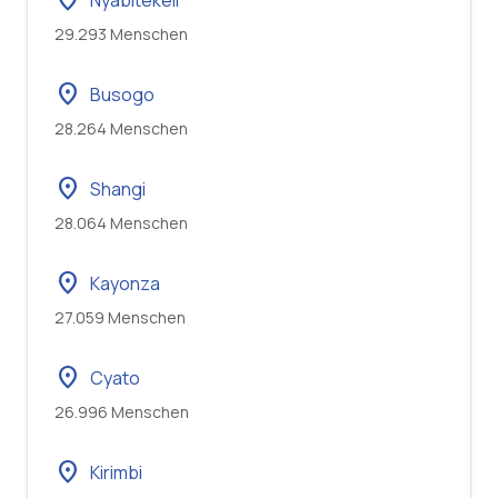
location_on
Nyabitekeli
29.293 Menschen
location_on
Busogo
28.264 Menschen
location_on
Shangi
28.064 Menschen
location_on
Kayonza
27.059 Menschen
location_on
Cyato
26.996 Menschen
location_on
Kirimbi