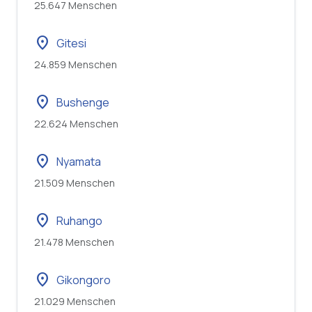
25.647 Menschen
location_on
Gitesi
24.859 Menschen
location_on
Bushenge
22.624 Menschen
location_on
Nyamata
21.509 Menschen
location_on
Ruhango
21.478 Menschen
location_on
Gikongoro
21.029 Menschen