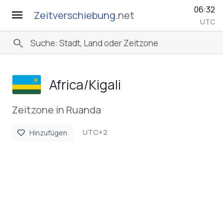
06:32
menu
Zeitverschiebung
.net
UTC
search
Africa/­Kigali
Zeitzone in Ruanda
UTC+2
favorite
Hinzufügen