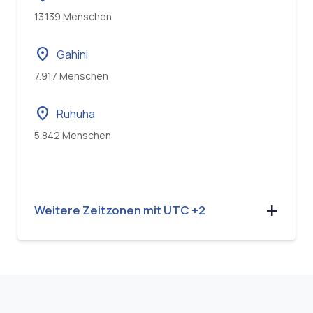
13.139 Menschen
location_on
Gahini
7.917 Menschen
location_on
Ruhuha
5.842 Menschen
Weitere Zeitzonen mit UTC +2