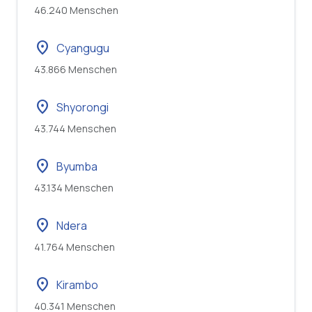
46.240 Menschen
location_on
Cyangugu
43.866 Menschen
location_on
Shyorongi
43.744 Menschen
location_on
Byumba
43.134 Menschen
location_on
Ndera
41.764 Menschen
location_on
Kirambo
40.341 Menschen