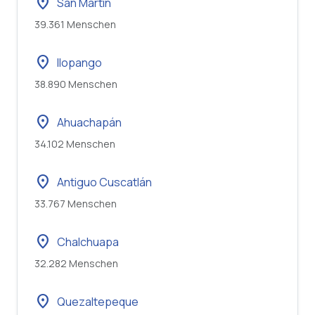
location_on
San Martín
39.361 Menschen
location_on
Ilopango
38.890 Menschen
location_on
Ahuachapán
34.102 Menschen
location_on
Antiguo Cuscatlán
33.767 Menschen
location_on
Chalchuapa
32.282 Menschen
location_on
Quezaltepeque