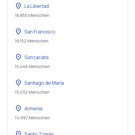
location_on
La Libertad
16.855 Menschen
location_on
San Francisco
16.152 Menschen
location_on
Sonzacate
15.446 Menschen
location_on
Santiago de María
15.032 Menschen
location_on
Armenia
14.997 Menschen
location_on
Santo Tomás