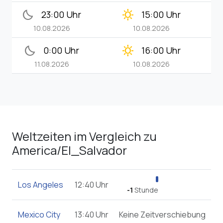
bedtime
clear_day
23:00 Uhr
15:00 Uhr
10.08.2026
10.08.2026
bedtime
clear_day
0:00 Uhr
16:00 Uhr
11.08.2026
10.08.2026
Weltzeiten im Vergleich zu
America/El_Salvador
Los Angeles
12:40 Uhr
-1
Stunde
Mexico City
13:40 Uhr
Keine Zeitverschiebung