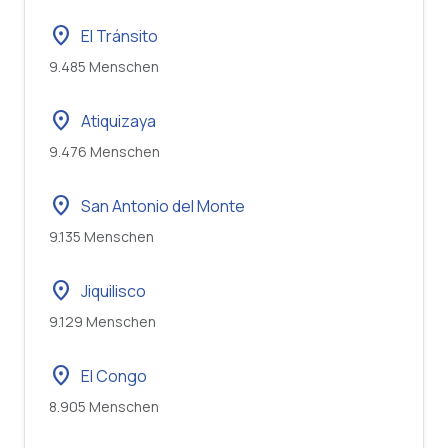
location_on
El Tránsito
9.485 Menschen
location_on
Atiquizaya
9.476 Menschen
location_on
San Antonio del Monte
9.135 Menschen
location_on
Jiquilisco
9.129 Menschen
location_on
El Congo
8.905 Menschen