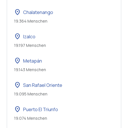
location_on
Chalatenango
19.364 Menschen
location_on
Izalco
19.197 Menschen
location_on
Metapán
19.143 Menschen
location_on
San Rafael Oriente
19.095 Menschen
location_on
Puerto El Triunfo
19.074 Menschen