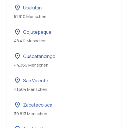
location_on
Usulután
51.910 Menschen
location_on
Cojutepeque
48.411 Menschen
location_on
Cuscatancingo
44.369 Menschen
location_on
San Vicente
41.504 Menschen
location_on
Zacatecoluca
39.613 Menschen