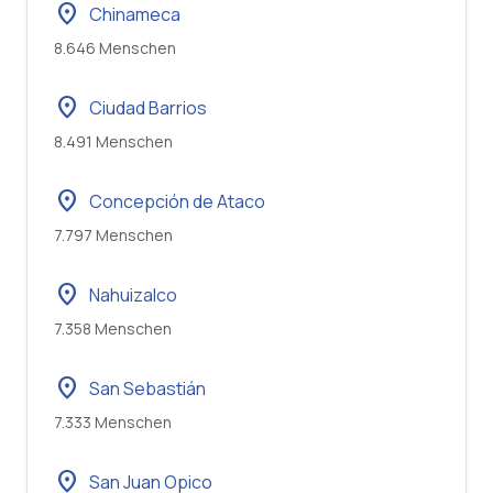
location_on
Chinameca
8.646 Menschen
location_on
Ciudad Barrios
8.491 Menschen
location_on
Concepción de Ataco
7.797 Menschen
location_on
Nahuizalco
7.358 Menschen
location_on
San Sebastián
7.333 Menschen
location_on
San Juan Opico