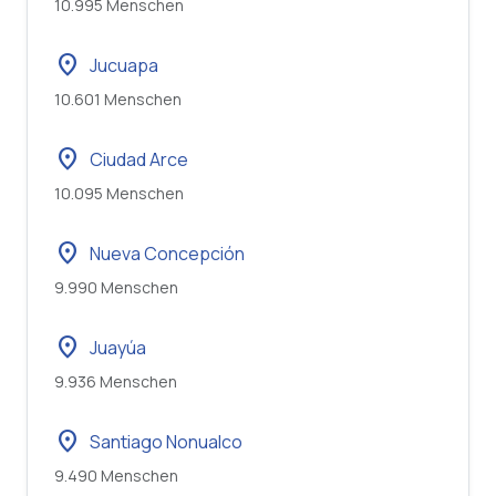
10.995 Menschen
location_on
Jucuapa
10.601 Menschen
location_on
Ciudad Arce
10.095 Menschen
location_on
Nueva Concepción
9.990 Menschen
location_on
Juayúa
9.936 Menschen
location_on
Santiago Nonualco
9.490 Menschen