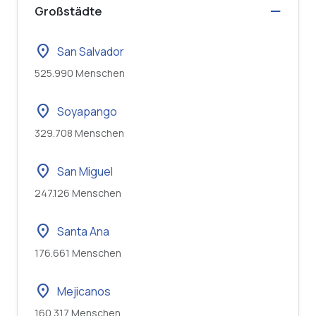
Großstädte
location_on
San Salvador
525.990 Menschen
location_on
Soyapango
329.708 Menschen
location_on
San Miguel
247.126 Menschen
location_on
Santa Ana
176.661 Menschen
location_on
Mejicanos
160.317 Menschen