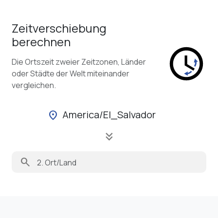
Zeitverschiebung
berechnen
Die Ortszeit zweier Zeitzonen, Länder
oder Städte der Welt miteinander
vergleichen.
America/El_Salvador
location_on
keyboard_double_arrow_down
search