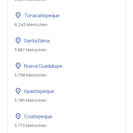
location_on
Tonacatepeque
6.245 Menschen
location_on
Santa Elena
5.887 Menschen
location_on
Nueva Guadalupe
5.798 Menschen
location_on
Apastepeque
5.785 Menschen
location_on
Coatepeque
5.773 Menschen