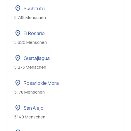
location_on
Suchitoto
5.735 Menschen
location_on
El Rosario
5.620 Menschen
location_on
Guatajiagua
5.273 Menschen
location_on
Rosario de Mora
5.178 Menschen
location_on
San Alejo
5.149 Menschen