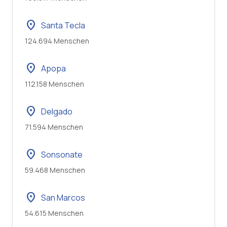
location_on
Santa Tecla
124.694 Menschen
location_on
Apopa
112.158 Menschen
location_on
Delgado
71.594 Menschen
location_on
Sonsonate
59.468 Menschen
location_on
San Marcos
54.615 Menschen