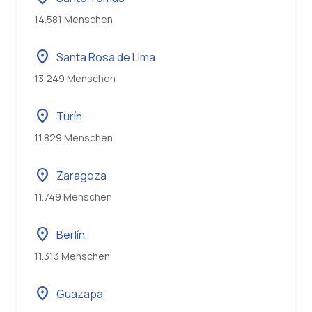
14.581 Menschen
location_on
Santa Rosa de Lima
13.249 Menschen
location_on
Turín
11.829 Menschen
location_on
Zaragoza
11.749 Menschen
location_on
Berlín
11.313 Menschen
location_on
Guazapa