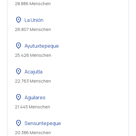
28.886 Menschen
location_on
La Unión
26.807 Menschen
location_on
Ayutuxtepeque
25.426 Menschen
location_on
Acajutla
22.763 Menschen
location_on
Aguilares
21.445 Menschen
location_on
Sensuntepeque
20.386 Menschen