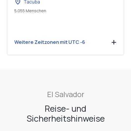
location_on
Tacuba
5.055 Menschen
Weitere Zeitzonen mit UTC -6
El Salvador
Reise- und
Sicherheitshinweise