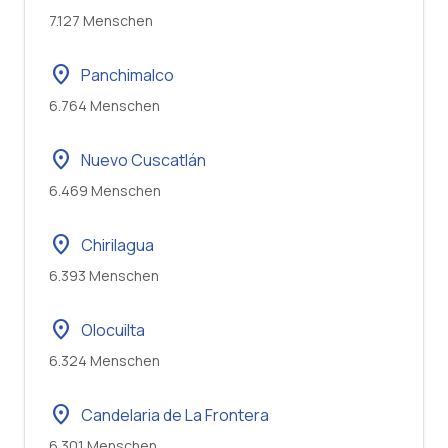
7.127 Menschen
location_on
Panchimalco
6.764 Menschen
location_on
Nuevo Cuscatlán
6.469 Menschen
location_on
Chirilagua
6.393 Menschen
location_on
Olocuilta
6.324 Menschen
location_on
Candelaria de La Frontera
6.301 Menschen