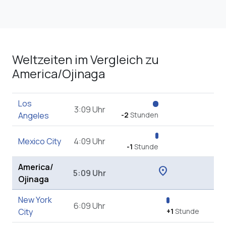
Weltzeiten im Vergleich zu
America/Ojinaga
Los
3:09 Uhr
Angeles
-2
Stunden
Mexico City
4:09 Uhr
-1
Stunde
America/
location_on
5:09 Uhr
Ojinaga
New York
6:09 Uhr
City
+1
Stunde