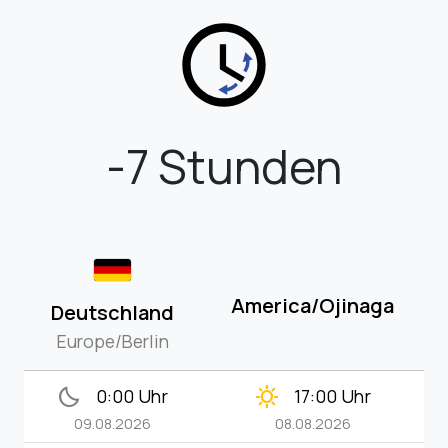
-7 Stunden
America/Ojinaga
Deutschland
Europe/Berlin
bedtime
clear_day
0:00 Uhr
17:00 Uhr
09.08.2026
08.08.2026