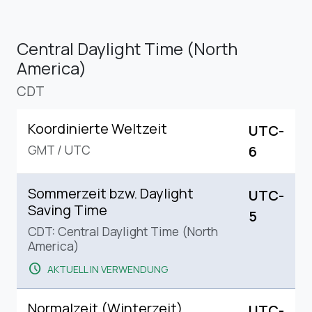
Central Daylight Time (North
America)
CDT
Koordinierte Weltzeit
UTC-
GMT
/
UTC
6
Sommerzeit bzw. Daylight
UTC-
Saving Time
5
CDT: Central Daylight Time (North
America)
schedule
AKTUELL IN VERWENDUNG
Normalzeit (Winterzeit)
UTC-