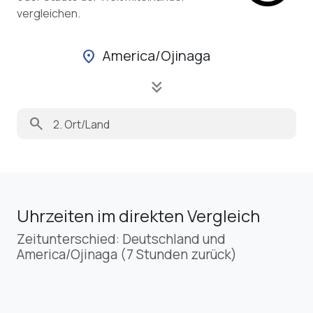
vergleichen.
America/Ojinaga
location_on
keyboard_double_arrow_down
search
Uhrzeiten im direkten Vergleich
Zeitunterschied: Deutschland und
America/Ojinaga (7 Stunden zurück)