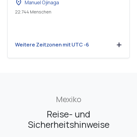
location_on
Manuel Ojinaga
22.744 Menschen
Weitere Zeitzonen mit UTC -6
Mexiko
Reise- und
Sicherheitshinweise