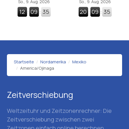
So., 9. Aug. 2026
So., 9. Aug. 2026
12
:
09
:
36
20
:
09
:
36
Startseite
Nordamerika
Mexiko
America/Ojinaga
Zeitverschiebung
Weltzeituhr und Zeitzonenrechner: Die
Zeitverschiebung zwischen zwei
Zeitzonen einfach online berechnen.