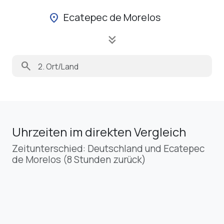
Ecatepec de Morelos
location_on
keyboard_double_arrow_down
search
Uhrzeiten im direkten Vergleich
Zeitunterschied: Deutschland und Ecatepec
de Morelos (8 Stunden zurück)