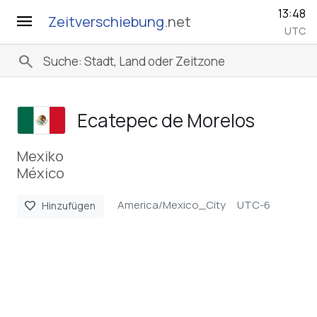
13:48
menu
Zeitverschiebung
.net
UTC
search
Ecatepec de Morelos
Mexiko
México
America/Mexico_City
UTC-6
favorite
Hinzufügen