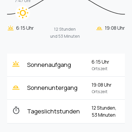
7:47 Uhr
wb_sunny
wb_twilight_2
wb_twilight
6:15 Uhr
19:08 Uhr
12 Stunden
und 53 Minuten
wb_twilight
6:15 Uhr
Sonnenaufgang
Ortszeit
wb_twilight_2
19:08 Uhr
Sonnenuntergang
Ortszeit
12 Stunden,
timer
Tageslichtstunden
53 Minuten