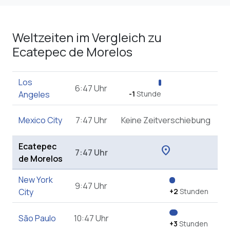
Weltzeiten im Vergleich zu
Ecatepec de Morelos
Los
6:47 Uhr
Angeles
-1
Stunde
Mexico City
7:47 Uhr
Keine Zeitverschiebung
Ecatepec
location_on
7:47 Uhr
de Morelos
New York
9:47 Uhr
City
+2
Stunden
São Paulo
10:47 Uhr
+3
Stunden