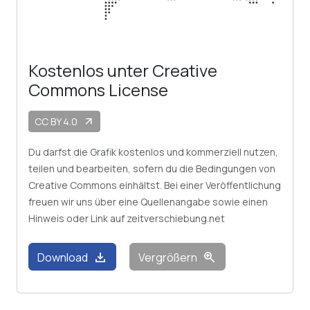
Kostenlos unter Creative
Commons License
CC BY 4.0
arrow_outward
Du darfst die Grafik kostenlos und kommerziell nutzen,
teilen und bearbeiten, sofern du die Bedingungen von
Creative Commons einhältst. Bei einer Veröffentlichung
freuen wir uns über eine Quellenangabe sowie einen
Hinweis oder Link auf zeitverschiebung.net
download
zoom_in
Download
Vergrößern