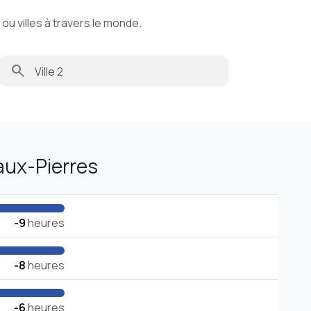
u villes à travers le monde.
search
aux-Pierres
-9
heures
-8
heures
-6
heures