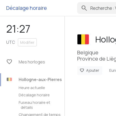
search
Décalage horaire
21:27
Holl
UTC
Modifier
Belgique
Province de Lièg
favorite
Mes horloges
Eur
favorite
Ajouter
Hollogne-aux-Pierres
Heure actuelle
Décalage horaire
Fuseau horaire et
détails
Changement de temps