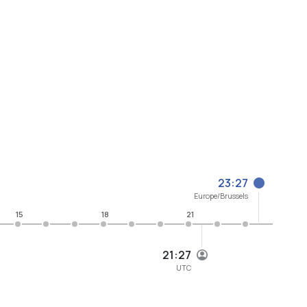
23:27
Europe/Brussels
15
18
21
21:27
UTC