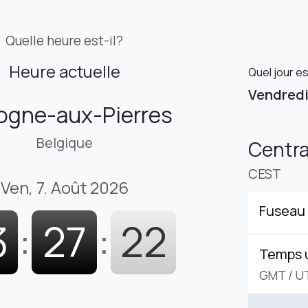
Quelle heure est-il?
Heure actuelle
Quel jour e
Vendred
ogne-aux-Pierres
Belgique
Centr
CEST
Ven, 7. Août 2026
Fuseau 
3
:
27
:
23
Temps 
GMT
/
U