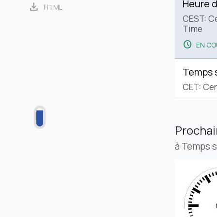
Heure d
download
HTML
CEST: C
Time
schedule
EN CO
Temps 
CET: Cen
Procha
à Temps 