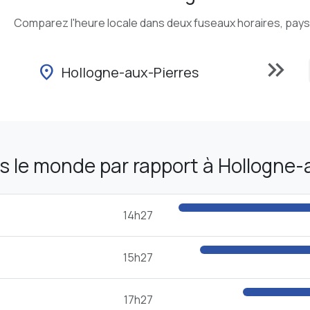
Comparez l'heure locale dans deux fuseaux horaires, pays o
keyboard_double_arrow_right
location_on
Hollogne-aux-Pierres
 le monde par rapport à Hollogne-
14h27
15h27
17h27