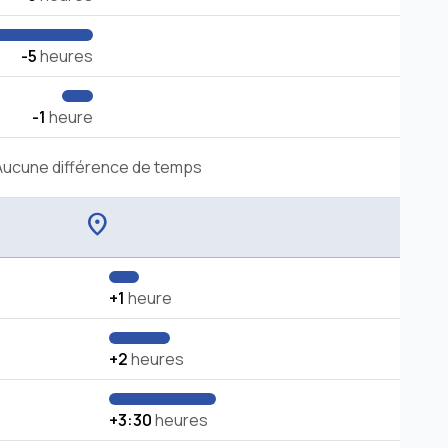
-5
heures
-1
heure
Aucune différence de temps
location_on
+1
heure
+2
heures
+3:30
heures