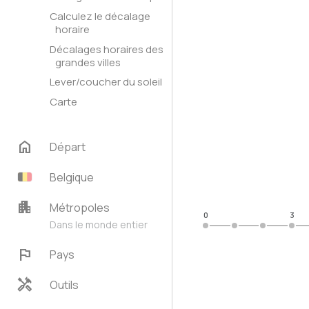
Calculez le décalage
horaire
Décalages horaires des
grandes villes
Lever/coucher du soleil
Carte
home
Départ
Belgique
apartment
Métropoles
0
3
Dans le monde entier
flag
Pays
handyman
Outils