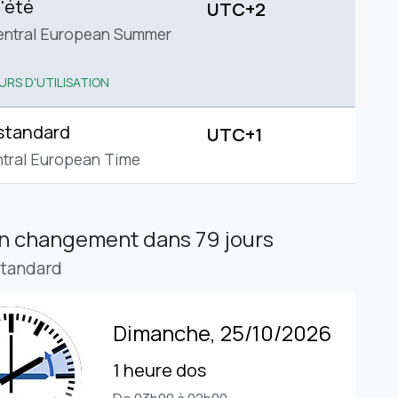
'été
UTC+2
entral European Summer
URS D'UTILISATION
standard
UTC+1
tral European Time
in changement
dans 79 jours
standard
Dimanche, 25/10/2026
1 heure dos