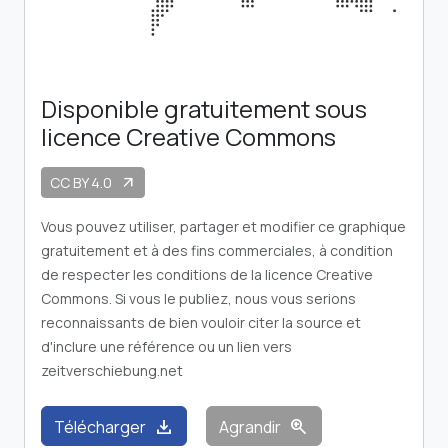
Disponible gratuitement sous
licence Creative Commons
CC BY 4.0
arrow_outward
Vous pouvez utiliser, partager et modifier ce graphique
gratuitement et à des fins commerciales, à condition
de respecter les conditions de la licence Creative
Commons. Si vous le publiez, nous vous serions
reconnaissants de bien vouloir citer la source et
d'inclure une référence ou un lien vers
zeitverschiebung.net
download
zoom_in
Télécharger
Agrandir