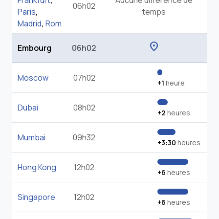
Frankfurt
,
Aucune différence de
06h02
Paris
,
temps
Madrid
,
Rom
location_on
Embourg
06h02
Moscow
07h02
+1
heure
Dubai
08h02
+2
heures
Mumbai
09h32
+3:30
heures
Hong Kong
12h02
+6
heures
Singapore
12h02
+6
heures