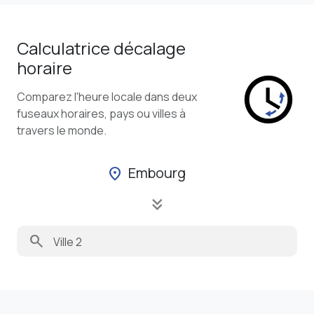
Calculatrice décalage
horaire
Comparez l'heure locale dans deux
fuseaux horaires, pays ou villes à
travers le monde.
Embourg
location_on
keyboard_double_arrow_down
search