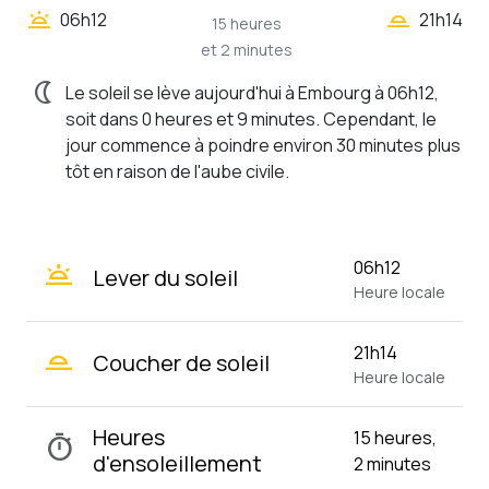
wb_twilight_2
wb_twilight
06h12
21h14
15 heures
et 2 minutes
nightlight
Le soleil se lève aujourd'hui à Embourg à 06h12,
soit dans 0 heures et 9 minutes. Cependant, le
jour commence à poindre environ 30 minutes plus
tôt en raison de l'aube civile.
wb_twilight
06h12
Lever du soleil
Heure locale
wb_twilight_2
21h14
Coucher de soleil
Heure locale
Heures
15 heures,
timer
d'ensoleillement
2 minutes