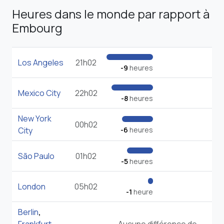
Heures dans le monde par rapport à
Embourg
Los Angeles
21h02
-9
heures
Mexico City
22h02
-8
heures
New York
00h02
City
-6
heures
São Paulo
01h02
-5
heures
London
05h02
-1
heure
Berlin
,