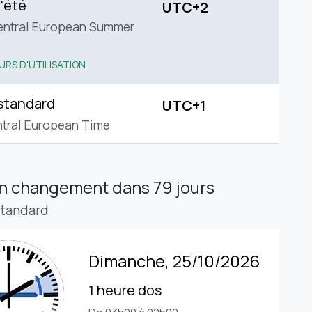
'été
UTC+2
entral European Summer
URS D'UTILISATION
standard
UTC+1
tral European Time
in changement
dans 79 jours
standard
Dimanche, 25/10/2026
1 heure dos