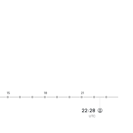
15
18
21
22:28
UTC