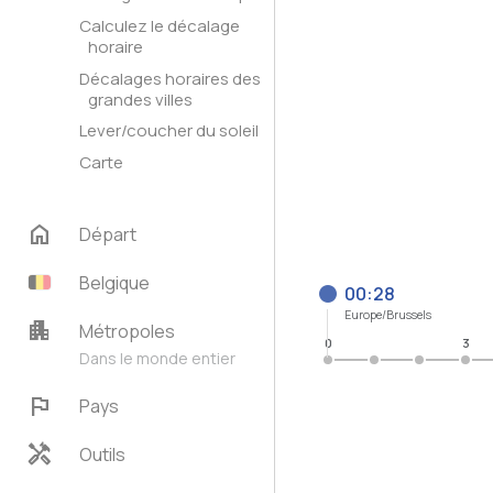
Calculez le décalage
horaire
Décalages horaires des
grandes villes
Lever/coucher du soleil
Carte
home
Départ
Belgique
00:28
Europe/Brussels
apartment
Métropoles
0
3
Dans le monde entier
flag
Pays
handyman
Outils