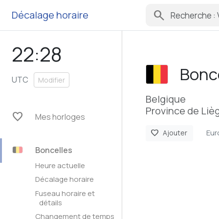
search
Décalage horaire
22:28
Bonc
UTC
Modifier
Belgique
Province de Lièg
favorite
Mes horloges
Eur
favorite
Ajouter
Boncelles
Heure actuelle
Décalage horaire
Fuseau horaire et
détails
Changement de temps