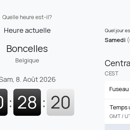
Quelle heure est-il?
Heure actuelle
Quel jour e
Samedi
(
Boncelles
Belgique
Centr
CEST
Sam, 8. Août 2026
Fuseau 
0
:
28
:
21
Temps 
GMT
/
U