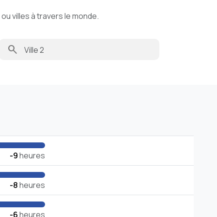
u villes à travers le monde.
search
-9
heures
-8
heures
-6
heures