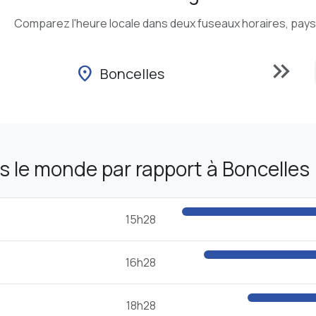
Comparez l'heure locale dans deux fuseaux horaires, pays o
keyboard_double_arrow_right
location_on
Boncelles
 le monde par rapport à Boncelles
15h28
16h28
18h28