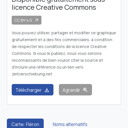
licence Creative Commons
CC BY 4.0
arrow_outward
Vous pouvez utiliser, partager et modifier ce graphique
gratuitement et à des fins commerciales, à condition
de respecter les conditions de la licence Creative
Commons. Si vous le publiez, nous vous serions
reconnaissants de bien vouloir citer la source et
d'inclure une référence ou un lien vers
zeitverschiebung.net
download
zoom_in
Télécharger
Agrandir
Carte: Fléron
Noms alternatifs