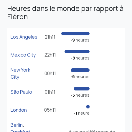
Heures dans le monde par rapport à
Fléron
Los Angeles
21h11
-9
heures
Mexico City
22h11
-8
heures
New York
00h11
City
-6
heures
São Paulo
01h11
-5
heures
London
05h11
-1
heure
Berlin
,