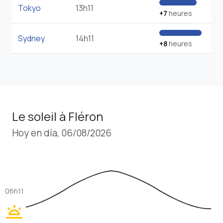
Tokyo
13h11
+7
heures
Sydney
14h11
+8
heures
Le soleil à Fléron
Hoy en día, 06/08/2026
06h11
wb_twilight