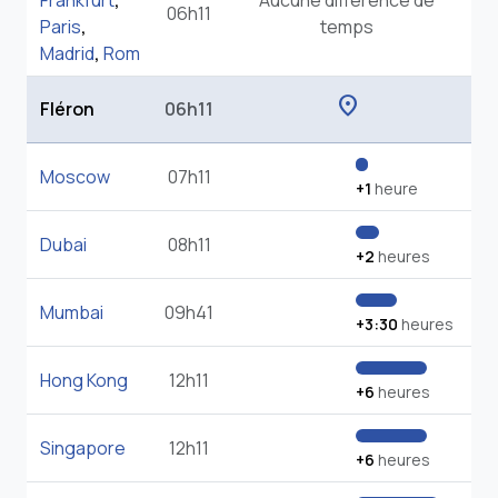
Frankfurt
,
Aucune différence de
06h11
Paris
,
temps
Madrid
,
Rom
location_on
Fléron
06h11
Moscow
07h11
+1
heure
Dubai
08h11
+2
heures
Mumbai
09h41
+3:30
heures
Hong Kong
12h11
+6
heures
Singapore
12h11
+6
heures