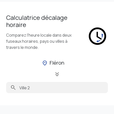
Calculatrice décalage
horaire
Comparez l'heure locale dans deux
fuseaux horaires, pays ou villes à
travers le monde.
Fléron
location_on
keyboard_double_arrow_down
search