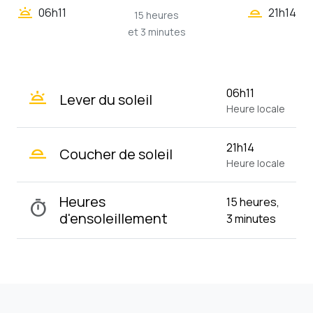
wb_twilight_2
wb_twilight
06h11
21h14
15 heures
et 3 minutes
wb_twilight
06h11
Lever du soleil
Heure locale
wb_twilight_2
21h14
Coucher de soleil
Heure locale
Heures
15 heures,
timer
d'ensoleillement
3 minutes