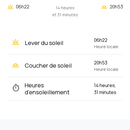
wb_twilight_2
wb_twilight
06h22
20h53
14 heures
et 31 minutes
wb_twilight
06h22
Lever du soleil
Heure locale
wb_twilight_2
20h53
Coucher de soleil
Heure locale
Heures
14 heures,
timer
d'ensoleillement
31 minutes