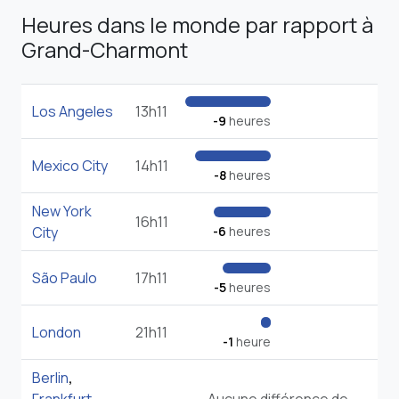
Heures dans le monde par rapport à
Grand-Charmont
Los Angeles
13h11
-9
heures
Mexico City
14h11
-8
heures
New York
16h11
City
-6
heures
São Paulo
17h11
-5
heures
London
21h11
-1
heure
Berlin
,