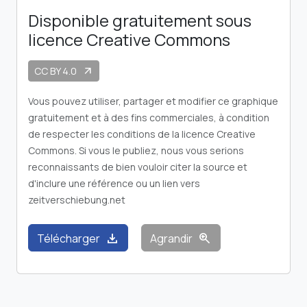
Disponible gratuitement sous
licence Creative Commons
CC BY 4.0
arrow_outward
Vous pouvez utiliser, partager et modifier ce graphique
gratuitement et à des fins commerciales, à condition
de respecter les conditions de la licence Creative
Commons. Si vous le publiez, nous vous serions
reconnaissants de bien vouloir citer la source et
d'inclure une référence ou un lien vers
zeitverschiebung.net
download
zoom_in
Télécharger
Agrandir