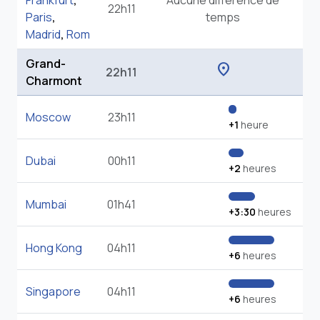
Frankfurt
,
Aucune différence de
22h11
Paris
,
temps
Madrid
,
Rom
Grand-
location_on
22h11
Charmont
Moscow
23h11
+1
heure
Dubai
00h11
+2
heures
Mumbai
01h41
+3:30
heures
Hong Kong
04h11
+6
heures
Singapore
04h11
+6
heures