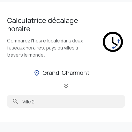
Calculatrice décalage
horaire
Comparez l'heure locale dans deux
fuseaux horaires, pays ou villes à
travers le monde.
Grand-Charmont
location_on
keyboard_double_arrow_down
search