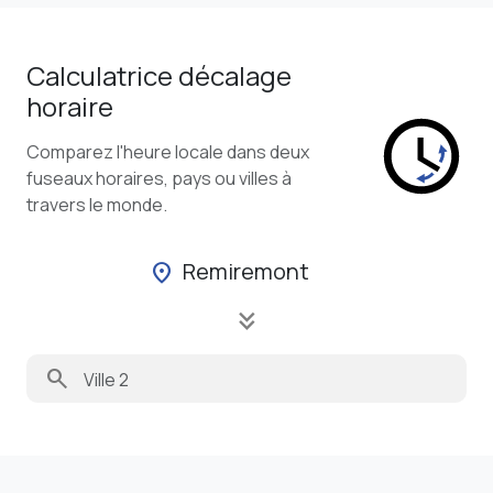
Calculatrice décalage
horaire
Comparez l'heure locale dans deux
fuseaux horaires, pays ou villes à
travers le monde.
Remiremont
location_on
keyboard_double_arrow_down
search