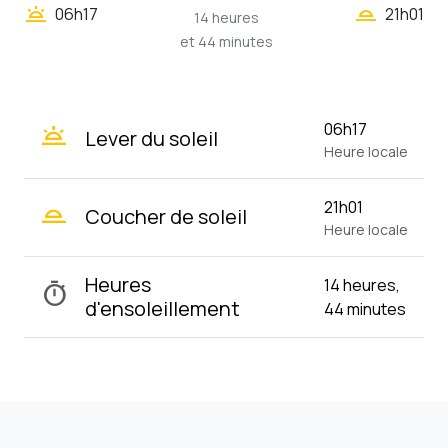
wb_twilight_2
wb_twilight
06h17
21h01
14 heures
et 44 minutes
wb_twilight
06h17
Lever du soleil
Heure locale
wb_twilight_2
21h01
Coucher de soleil
Heure locale
Heures
14 heures,
timer
d'ensoleillement
44 minutes