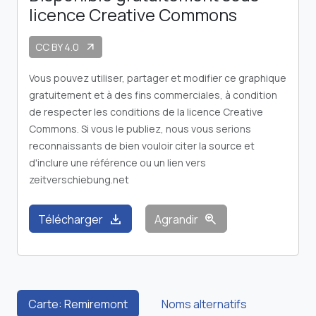
licence Creative Commons
CC BY 4.0
arrow_outward
Vous pouvez utiliser, partager et modifier ce graphique
gratuitement et à des fins commerciales, à condition
de respecter les conditions de la licence Creative
Commons. Si vous le publiez, nous vous serions
reconnaissants de bien vouloir citer la source et
d'inclure une référence ou un lien vers
zeitverschiebung.net
download
zoom_in
Télécharger
Agrandir
Carte: Remiremont
Noms alternatifs