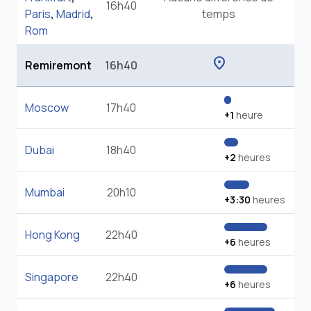
16h40
Paris
,
Madrid
,
temps
Rom
location_on
Remiremont
16h40
Moscow
17h40
+1
heure
Dubai
18h40
+2
heures
Mumbai
20h10
+3:30
heures
Hong Kong
22h40
+6
heures
Singapore
22h40
+6
heures