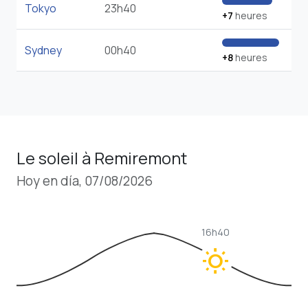
Tokyo
23h40
+7
heures
Sydney
00h40
+8
heures
Le soleil à Remiremont
Hoy en día, 07/08/2026
16h40
wb_sunny