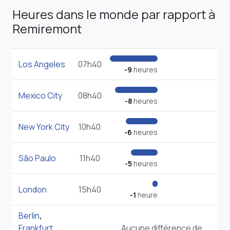
Heures dans le monde par rapport à
Remiremont
Los Angeles
07h40
-9
heures
Mexico City
08h40
-8
heures
New York City
10h40
-6
heures
São Paulo
11h40
-5
heures
London
15h40
-1
heure
Berlin
,
Frankfurt
,
Aucune différence de