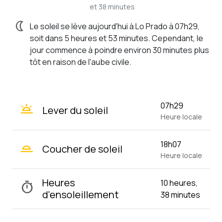
et 38 minutes
nightlight
Le soleil se lève aujourd'hui à Lo Prado à 07h29,
soit dans 5 heures et 53 minutes. Cependant, le
jour commence à poindre environ 30 minutes plus
tôt en raison de l'aube civile.
wb_twilight
07h29
Lever du soleil
Heure locale
wb_twilight_2
18h07
Coucher de soleil
Heure locale
Heures
10 heures,
timer
d'ensoleillement
38 minutes