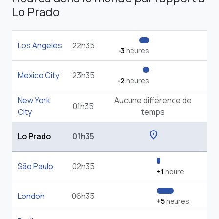
Lo Prado
Los Angeles
22h35
-3
heures
Mexico City
23h35
-2
heures
New York
Aucune différence de
01h35
City
temps
location_on
Lo Prado
01h35
São Paulo
02h35
+1
heure
London
06h35
+5
heures