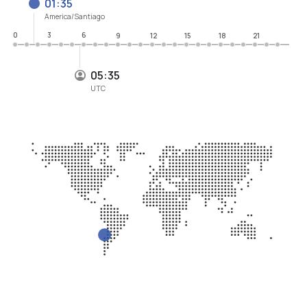
01:35
America/Santiago
0
3
6
9
12
15
18
21
05:35
UTC