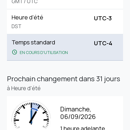
GMT
/
UTC
Heure d'été
UTC-3
DST
Temps standard
UTC-4
schedule
EN COURS D'UTILISATION
Prochain changement
dans 31 jours
à Heure d'été
Dimanche,
06/09/2026
1 heure adelante