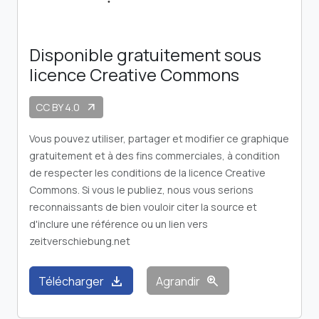
Disponible gratuitement sous
licence Creative Commons
CC BY 4.0
arrow_outward
Vous pouvez utiliser, partager et modifier ce graphique
gratuitement et à des fins commerciales, à condition
de respecter les conditions de la licence Creative
Commons. Si vous le publiez, nous vous serions
reconnaissants de bien vouloir citer la source et
d'inclure une référence ou un lien vers
zeitverschiebung.net
download
zoom_in
Télécharger
Agrandir