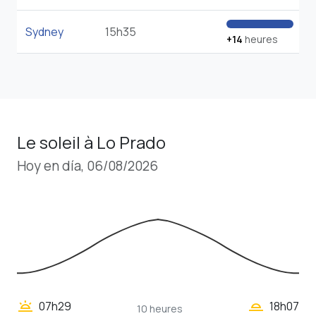
Sydney
15h35
+14
heures
Le soleil à Lo Prado
Hoy en día, 06/08/2026
wb_twilight_2
wb_twilight
07h29
18h07
10 heures