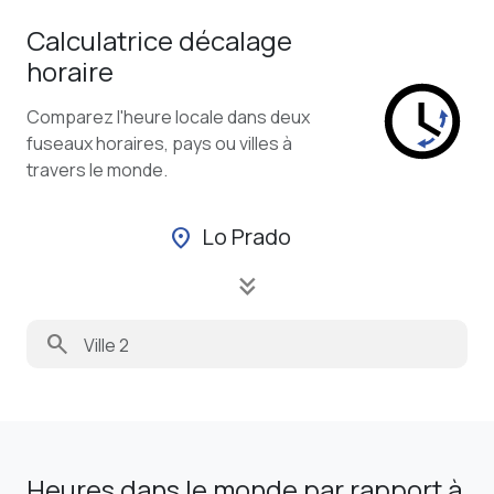
Calculatrice décalage
horaire
Comparez l'heure locale dans deux
fuseaux horaires, pays ou villes à
travers le monde.
Lo Prado
location_on
keyboard_double_arrow_down
search
Heures dans le monde par rapport à