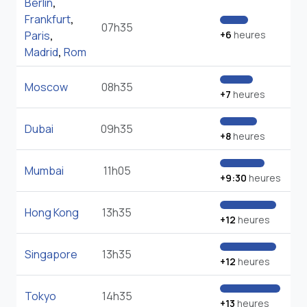
Berlin
,
Frankfurt
,
07h35
Paris
,
+6
heures
Madrid
,
Rom
Moscow
08h35
+7
heures
Dubai
09h35
+8
heures
Mumbai
11h05
+9:30
heures
Hong Kong
13h35
+12
heures
Singapore
13h35
+12
heures
Tokyo
14h35
+13
heures