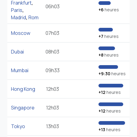
Frankfurt
,
06h03
Paris
,
+6
heures
Madrid
,
Rom
Moscow
07h03
+7
heures
Dubai
08h03
+8
heures
Mumbai
09h33
+9:30
heures
Hong Kong
12h03
+12
heures
Singapore
12h03
+12
heures
Tokyo
13h03
+13
heures