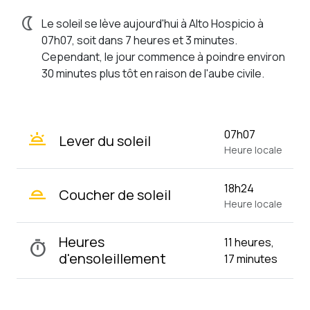
nightlight
Le soleil se lève aujourd'hui à Alto Hospicio à
07h07, soit dans 7 heures et 3 minutes.
Cependant, le jour commence à poindre environ
30 minutes plus tôt en raison de l'aube civile.
wb_twilight
07h07
Lever du soleil
Heure locale
wb_twilight_2
18h24
Coucher de soleil
Heure locale
Heures
11 heures,
timer
d'ensoleillement
17 minutes