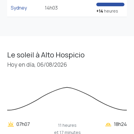
Sydney
14h03
+14
heures
Le soleil à Alto Hospicio
Hoy en día, 06/08/2026
wb_twilight_2
wb_twilight
07h07
18h24
11 heures
et 17 minutes