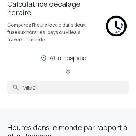
Calculatrice décalage
horaire
Comparez l'heure locale dans deux
fuseaux horaires, pays ou villes à
travers le monde.
Alto Hospicio
location_on
keyboard_double_arrow_down
search
Heures dans le monde par rapport à
Alto Hospicio