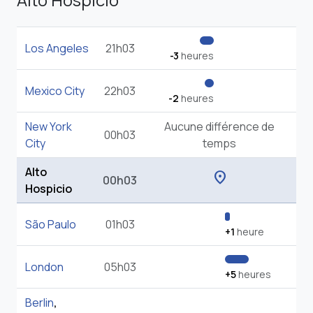
Los Angeles
21h03
-3
heures
Mexico City
22h03
-2
heures
New York
Aucune différence de
00h03
City
temps
Alto
location_on
00h03
Hospicio
São Paulo
01h03
+1
heure
London
05h03
+5
heures
Berlin
,