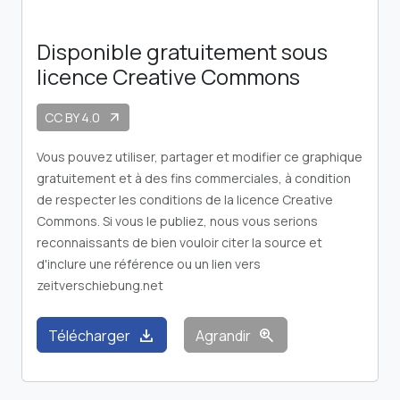
Disponible gratuitement sous
licence Creative Commons
CC BY 4.0
arrow_outward
Vous pouvez utiliser, partager et modifier ce graphique
gratuitement et à des fins commerciales, à condition
de respecter les conditions de la licence Creative
Commons. Si vous le publiez, nous vous serions
reconnaissants de bien vouloir citer la source et
d'inclure une référence ou un lien vers
zeitverschiebung.net
download
zoom_in
Télécharger
Agrandir