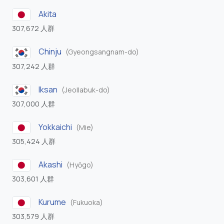
Akita
307,672 人群
Chinju
(Gyeongsangnam-do)
307,242 人群
Iksan
(Jeollabuk-do)
307,000 人群
Yokkaichi
(Mie)
305,424 人群
Akashi
(Hyōgo)
303,601 人群
Kurume
(Fukuoka)
303,579 人群