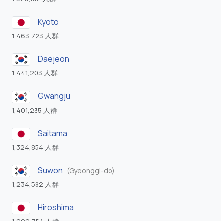
Kyoto
1,463,723 人群
Daejeon
1,441,203 人群
Gwangju
1,401,235 人群
Saitama
1,324,854 人群
Suwon
(Gyeonggi-do)
1,234,582 人群
Hiroshima