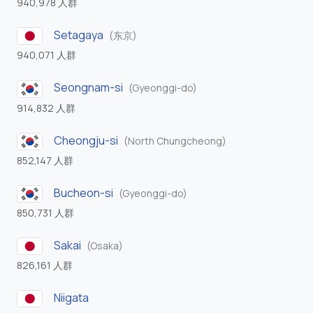
940,978 人群
Setagaya
(东京)
940,071 人群
Seongnam-si
(Gyeonggi-do)
914,832 人群
Cheongju-si
(North Chungcheong)
852,147 人群
Bucheon-si
(Gyeonggi-do)
850,731 人群
Sakai
(Osaka)
826,161 人群
Niigata