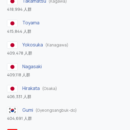
Takamatsu
(Kagawa)
418,994 人群
Toyama
415,844 人群
Yokosuka
(Kanagawa)
409,478 人群
Nagasaki
409,118 人群
Hirakata
(Osaka)
406,331 人群
Gumi
(Gyeongsangbuk-do)
404,691 人群