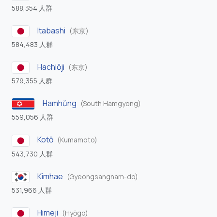
588,354 人群
Itabashi
(东京)
584,483 人群
Hachiōji
(东京)
579,355 人群
Hamhŭng
(South Hamgyong)
559,056 人群
Kotō
(Kumamoto)
543,730 人群
Kimhae
(Gyeongsangnam-do)
531,966 人群
Himeji
(Hyōgo)