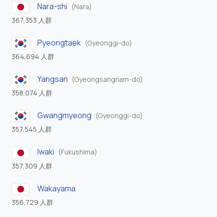
Nara-shi
(Nara)
367,353 人群
Pyeongtaek
(Gyeonggi-do)
364,694 人群
Yangsan
(Gyeongsangnam-do)
358,074 人群
Gwangmyeong
(Gyeonggi-do)
357,545 人群
Iwaki
(Fukushima)
357,309 人群
Wakayama
356,729 人群