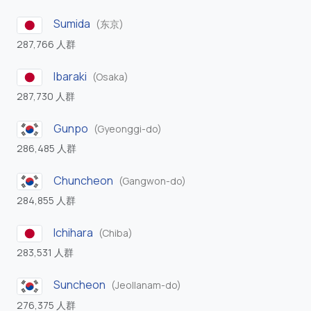
Sumida
(东京)
287,766 人群
Ibaraki
(Osaka)
287,730 人群
Gunpo
(Gyeonggi-do)
286,485 人群
Chuncheon
(Gangwon-do)
284,855 人群
Ichihara
(Chiba)
283,531 人群
Suncheon
(Jeollanam-do)
276,375 人群