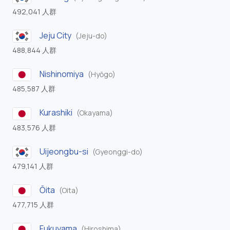
492,041 人群
Jeju City
(Jeju-do)
488,844 人群
Nishinomiya
(Hyōgo)
485,587 人群
Kurashiki
(Okayama)
483,576 人群
Uijeongbu-si
(Gyeonggi-do)
479,141 人群
Ōita
(Oita)
477,715 人群
Fukuyama
(Hiroshima)