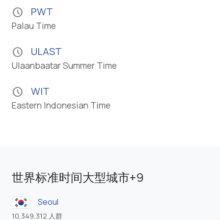
PWT
schedule
Palau Time
ULAST
schedule
Ulaanbaatar Summer Time
WIT
schedule
Eastern Indonesian Time
世界标准时间大型城市+9
Seoul
10,349,312 人群