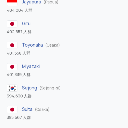
Jayapura
(Papua)
404,004 人群
Gifu
402,557 人群
Toyonaka
(Osaka)
401,558 人群
Miyazaki
401,339 人群
Sejong
(Sejong-si)
394,630 人群
Suita
(Osaka)
385,567 人群