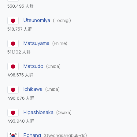
530,495 人群
Utsunomiya
(Tochigi)
518,757 人群
Matsuyama
(Ehime)
511,192 人群
Matsudo
(Chiba)
498,575 人群
Ichikawa
(Chiba)
496,676 人群
Higashiosaka
(Osaka)
493,940 人群
Pohang
(Gyeongsangbuk-do)