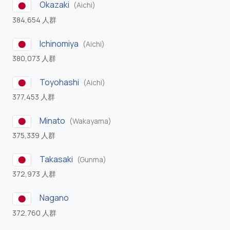
Okazaki
(Aichi)
384,654 人群
Ichinomiya
(Aichi)
380,073 人群
Toyohashi
(Aichi)
377,453 人群
Minato
(Wakayama)
375,339 人群
Takasaki
(Gunma)
372,973 人群
Nagano
372,760 人群