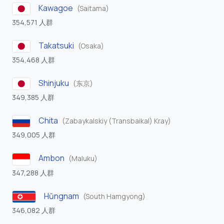
Kawagoe
(Saitama)
354,571 人群
Takatsuki
(Osaka)
354,468 人群
Shinjuku
(东京)
349,385 人群
Chita
(Zabaykalskiy (Transbaikal) Kray)
349,005 人群
Ambon
(Maluku)
347,288 人群
Hŭngnam
(South Hamgyong)
346,082 人群