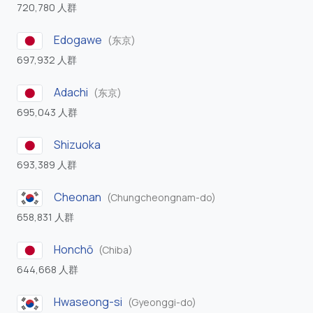
720,780 人群
Edogawe
(东京)
697,932 人群
Adachi
(东京)
695,043 人群
Shizuoka
693,389 人群
Cheonan
(Chungcheongnam-do)
658,831 人群
Honchō
(Chiba)
644,668 人群
Hwaseong-si
(Gyeonggi-do)