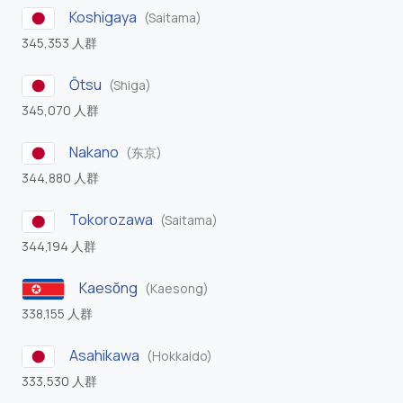
Koshigaya
(Saitama)
345,353 人群
Ōtsu
(Shiga)
345,070 人群
Nakano
(东京)
344,880 人群
Tokorozawa
(Saitama)
344,194 人群
Kaesŏng
(Kaesong)
338,155 人群
Asahikawa
(Hokkaido)
333,530 人群