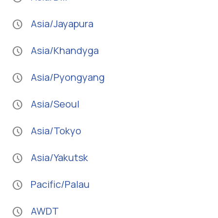
Asia/Jayapura
schedule
Asia/Khandyga
schedule
Asia/Pyongyang
schedule
Asia/Seoul
schedule
Asia/Tokyo
schedule
Asia/Yakutsk
schedule
Pacific/Palau
schedule
AWDT
schedule