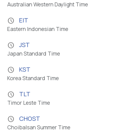
Australian Western Daylight Time
EIT
schedule
Eastern Indonesian Time
JST
schedule
Japan Standard Time
KST
schedule
Korea Standard Time
TLT
schedule
Timor Leste Time
CHOST
schedule
Choibalsan Summer Time