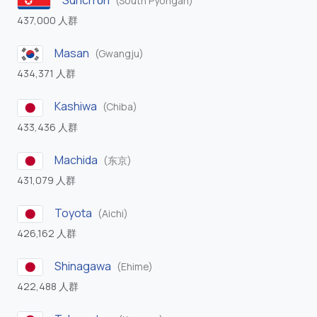
Sunch’ŏn
(South Pyongan)
437,000 人群
Masan
(Gwangju)
434,371 人群
Kashiwa
(Chiba)
433,436 人群
Machida
(东京)
431,079 人群
Toyota
(Aichi)
426,162 人群
Shinagawa
(Ehime)
422,488 人群