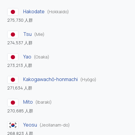
Hakodate
(Hokkaido)
275,730 人群
Tsu
(Mie)
274,537 人群
Yao
(Osaka)
273,213 人群
Kakogawachō-honmachi
(Hyōgo)
271,634 人群
Mito
(Ibaraki)
270,685 人群
Yeosu
(Jeollanam-do)
268,823 人群