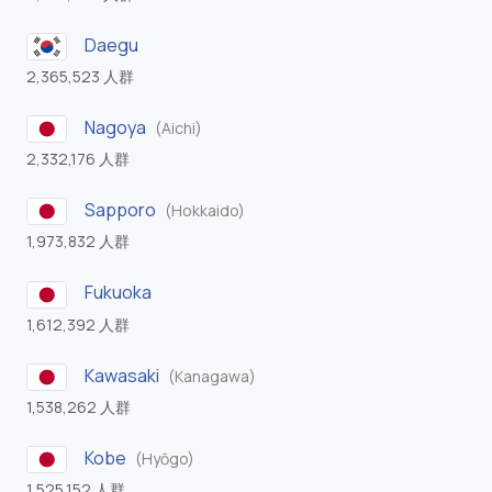
Daegu
2,365,523 人群
Nagoya
(Aichi)
2,332,176 人群
Sapporo
(Hokkaido)
1,973,832 人群
Fukuoka
1,612,392 人群
Kawasaki
(Kanagawa)
1,538,262 人群
Kobe
(Hyōgo)
1,525,152 人群