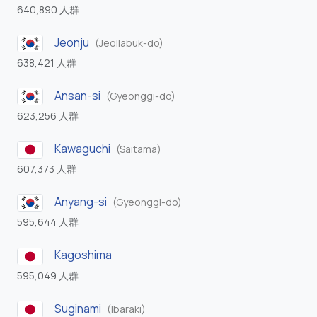
640,890 人群
Jeonju
(Jeollabuk-do)
638,421 人群
Ansan-si
(Gyeonggi-do)
623,256 人群
Kawaguchi
(Saitama)
607,373 人群
Anyang-si
(Gyeonggi-do)
595,644 人群
Kagoshima
595,049 人群
Suginami
(Ibaraki)