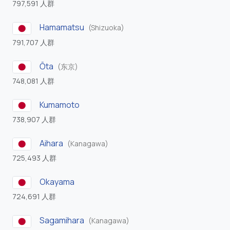
797,591 人群
Hamamatsu
(Shizuoka)
791,707 人群
Ōta
(东京)
748,081 人群
Kumamoto
738,907 人群
Aihara
(Kanagawa)
725,493 人群
Okayama
724,691 人群
Sagamihara
(Kanagawa)