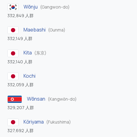
Wŏnju
(Gangwon-do)
332,849 人群
Maebashi
(Gunma)
332,149 人群
Kita
(东京)
332,140 人群
Kochi
332,059 人群
Wŏnsan
(Kangwŏn-do)
329,207 人群
Kōriyama
(Fukushima)
327,692 人群