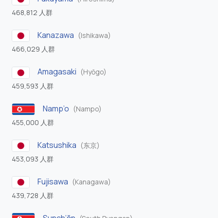
468,812 人群
Kanazawa
(Ishikawa)
466,029 人群
Amagasaki
(Hyōgo)
459,593 人群
Namp’o
(Nampo)
455,000 人群
Katsushika
(东京)
453,093 人群
Fujisawa
(Kanagawa)
439,728 人群