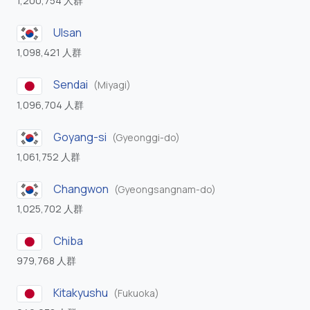
1,200,754 人群
Ulsan
1,098,421 人群
Sendai
(Miyagi)
1,096,704 人群
Goyang-si
(Gyeonggi-do)
1,061,752 人群
Changwon
(Gyeongsangnam-do)
1,025,702 人群
Chiba
979,768 人群
Kitakyushu
(Fukuoka)