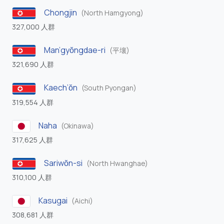
Chongjin
(North Hamgyong)
327,000 人群
Man’gyŏngdae-ri
(平壤)
321,690 人群
Kaech’ŏn
(South Pyongan)
319,554 人群
Naha
(Okinawa)
317,625 人群
Sariwŏn-si
(North Hwanghae)
310,100 人群
Kasugai
(Aichi)
308,681 人群