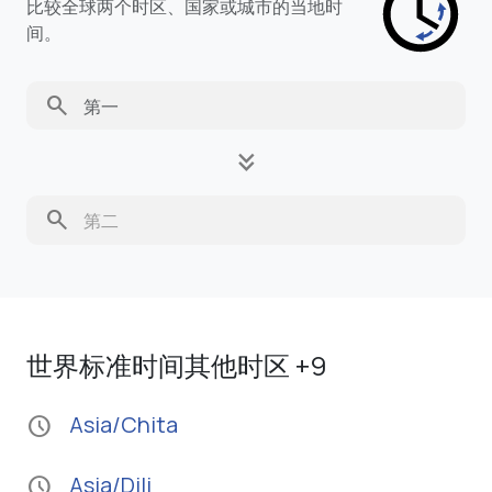
比较全球两个时区、国家或城市的当地时
间。
search
keyboard_double_arrow_down
search
世界标准时间其他时区 +9
Asia/Chita
schedule
Asia/Dili
schedule