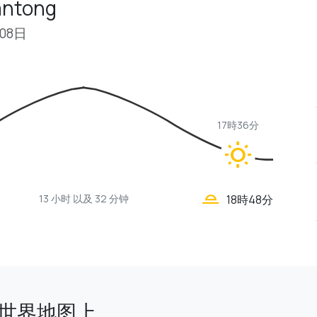
ntong
月08日
17時36分
wb_sunny
wb_twilight_2
13 小时
以及 32 分钟
18時48分
 在世界地图上