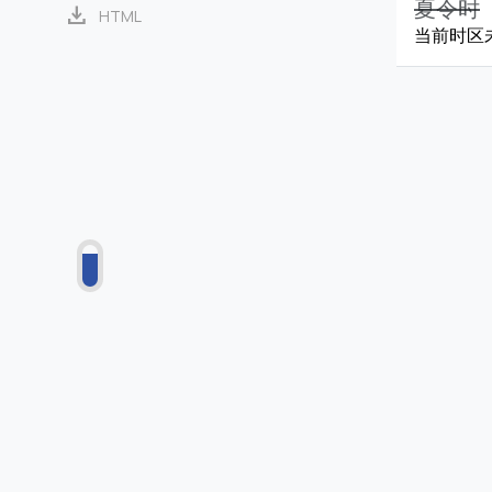
夏令时
download
HTML
当前时区