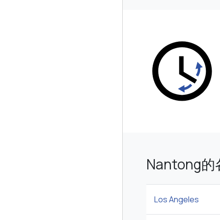
Nanton
Los Angeles