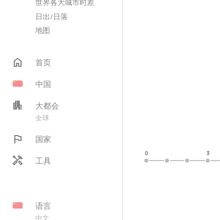
世界各大城市时差
日出/日落
地图
home
首页
中国
apartment
大都会
全球
flag
国家
0
3
handyman
工具
语言
中文