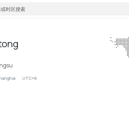
tong
angsu
hanghai
UTC+8