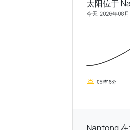
太阳位于 Na
今天, 2026年08
wb_twilight
05時16分
Nantong