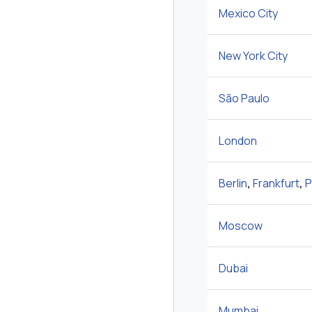
Mexico City
New York City
São Paulo
London
Berlin
,
Frankfurt
,
P
Moscow
Dubai
Mumbai