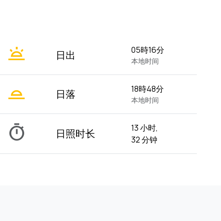
wb_twilight
05時16分
日出
本地时间
wb_twilight_2
18時48分
日落
本地时间
timer
13 小时,
日照时长
32 分钟