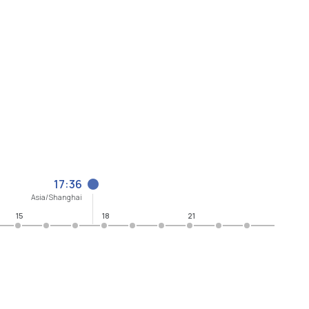
17:36
Asia/Shanghai
15
18
21