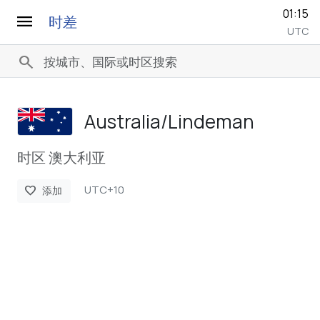
01:15
menu
时差
UTC
search
Australia/­Lindeman
时区 澳大利亚
UTC+10
favorite
添加