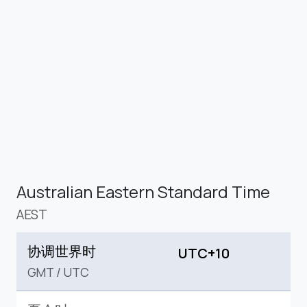
Australian Eastern Standard Time
AEST
协调世界时
UTC+10
GMT
/
UTC