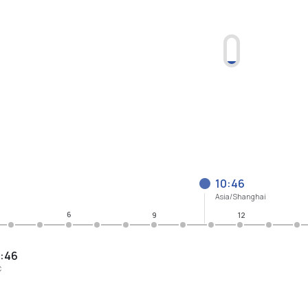
10:46
Asia/Shanghai
6
9
12
:46
C