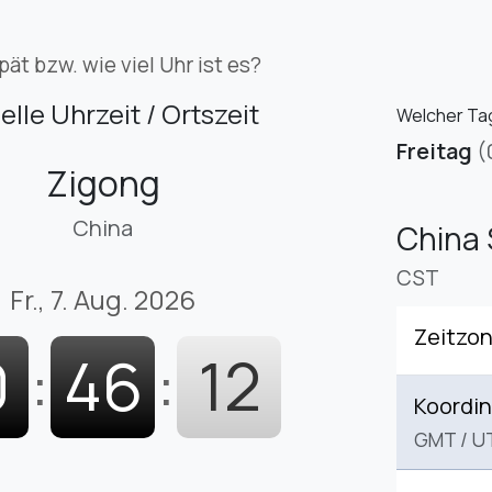
pät bzw. wie viel Uhr ist es?
elle Uhrzeit / Ortszeit
Welcher Tag 
Freitag
(
Zigong
China
China 
CST
Fr., 7. Aug. 2026
Zeitzo
0
:
46
:
13
Koordin
GMT
/
U