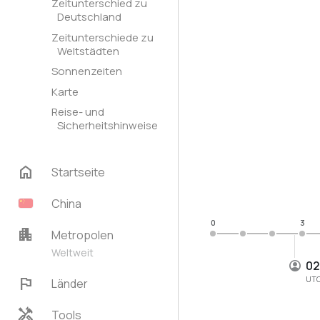
Zeitunterschied zu
Deutschland
Zeitunterschiede zu
Weltstädten
Sonnenzeiten
Karte
Reise- und
Sicherheitshinweise
home
Startseite
China
0
3
apartment
Metropolen
Weltweit
02
flag
UT
Länder
handyman
Tools