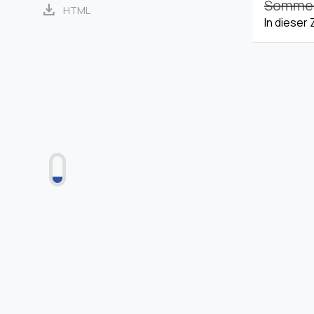
Sommerz
download
HTML
In dieser