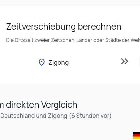
Zeitverschiebung berechnen
Die Ortszeit zweier Zeitzonen, Länder oder Städte der Wel
keyboard_double_arrow_right
location_on
Zigong
m direkten Vergleich
 Deutschland und Zigong (6 Stunden vor)