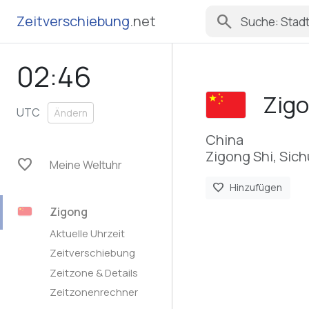
search
Zeitverschiebung
.net
02:46
Zig
UTC
Ändern
China
Zigong Shi, Sic
favorite
Meine Weltuhr
favorite
Hinzufügen
Zigong
Aktuelle Uhrzeit
Zeitverschiebung
Zeitzone & Details
Zeitzonenrechner