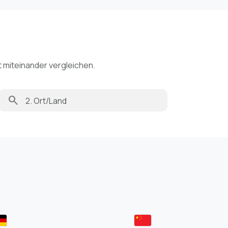
t miteinander vergleichen.
search