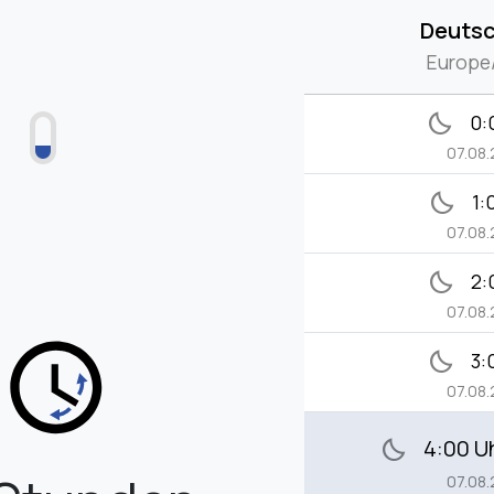
Deuts
Europe/
bedtime
0:
07.08
bedtime
1:
07.08
bedtime
2:
07.08
bedtime
3:
07.08
4:00 U
bedtime
07.08