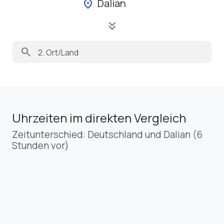
Dalian
location_on
keyboard_double_arrow_down
search
Uhrzeiten im direkten Vergleich
Zeitunterschied: Deutschland und Dalian (6
Stunden vor)