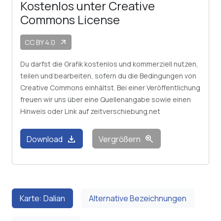
Kostenlos unter Creative
Commons License
CC BY 4.0
arrow_outward
Du darfst die Grafik kostenlos und kommerziell nutzen,
teilen und bearbeiten, sofern du die Bedingungen von
Creative Commons einhältst. Bei einer Veröffentlichung
freuen wir uns über eine Quellenangabe sowie einen
Hinweis oder Link auf zeitverschiebung.net
download
zoom_in
Download
Vergrößern
Karte: Dalian
Alternative Bezeichnungen