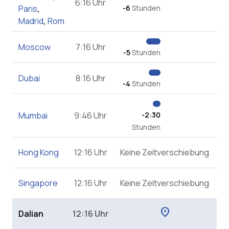
6:16 Uhr
Paris
,
-6
Stunden
Madrid
,
Rom
Moscow
7:16 Uhr
-5
Stunden
Dubai
8:16 Uhr
-4
Stunden
Mumbai
9:46 Uhr
-2:30
Stunden
Hong Kong
12:16 Uhr
Keine Zeitverschiebung
Singapore
12:16 Uhr
Keine Zeitverschiebung
location_on
Dalian
12:16 Uhr