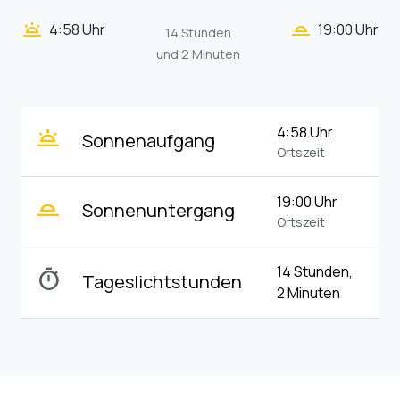
wb_twilight_2
wb_twilight
4:58 Uhr
19:00 Uhr
14 Stunden
und 2 Minuten
wb_twilight
4:58 Uhr
Sonnenaufgang
Ortszeit
wb_twilight_2
19:00 Uhr
Sonnenuntergang
Ortszeit
14 Stunden,
timer
Tageslichtstunden
2 Minuten