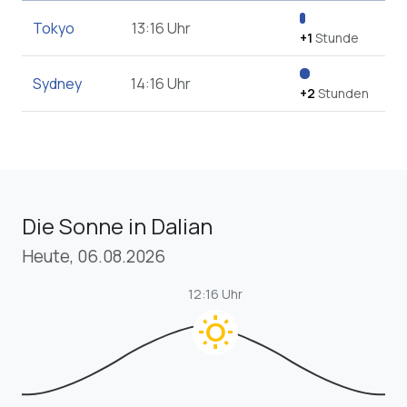
Tokyo
13:16 Uhr
+1
Stunde
Sydney
14:16 Uhr
+2
Stunden
Die Sonne in Dalian
Heute, 06.08.2026
12:16 Uhr
wb_sunny