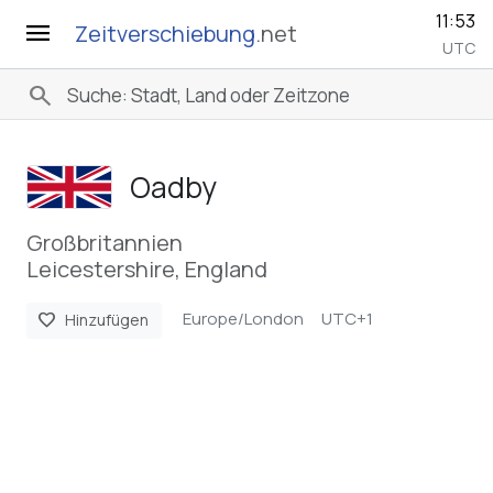
11:53
menu
Zeitverschiebung
.net
UTC
search
Oadby
Großbritannien
Leicestershire, England
Europe/London
UTC+1
favorite
Hinzufügen