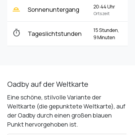
wb_twilight_2
20:44 Uhr
Sonnenuntergang
Ortszeit
15 Stunden,
timer
Tageslichtstunden
9 Minuten
Oadby auf der Weltkarte
Eine schöne, stilvolle Variante der
Weltkarte (die gepunktete Weltkarte), auf
der Oadby durch einen großen blauen
Punkt hervorgehoben ist.