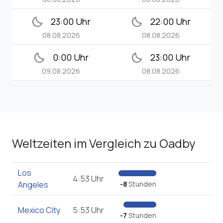
bedtime
bedtime
23:00 Uhr
22:00 Uhr
08.08.2026
08.08.2026
bedtime
bedtime
0:00 Uhr
23:00 Uhr
09.08.2026
08.08.2026
Weltzeiten im Vergleich zu Oadby
Los
4:53 Uhr
Angeles
-8
Stunden
Mexico City
5:53 Uhr
-7
Stunden