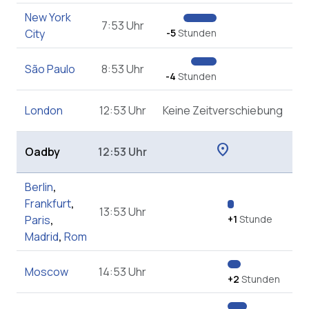
New York
7:53 Uhr
City
-5
Stunden
São Paulo
8:53 Uhr
-4
Stunden
London
12:53 Uhr
Keine Zeitverschiebung
location_on
Oadby
12:53 Uhr
Berlin
,
Frankfurt
,
13:53 Uhr
Paris
,
+1
Stunde
Madrid
,
Rom
Moscow
14:53 Uhr
+2
Stunden