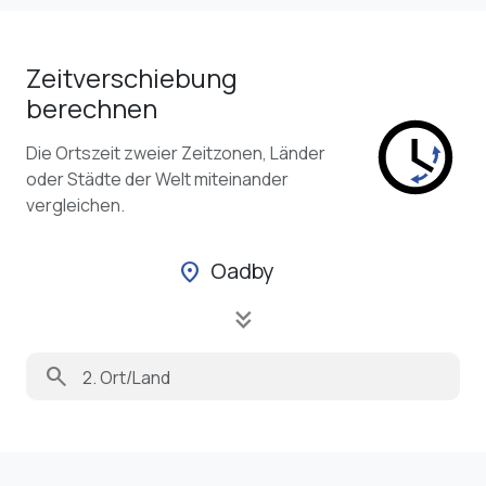
Zeitverschiebung
berechnen
Die Ortszeit zweier Zeitzonen, Länder
oder Städte der Welt miteinander
vergleichen.
Oadby
location_on
keyboard_double_arrow_down
search