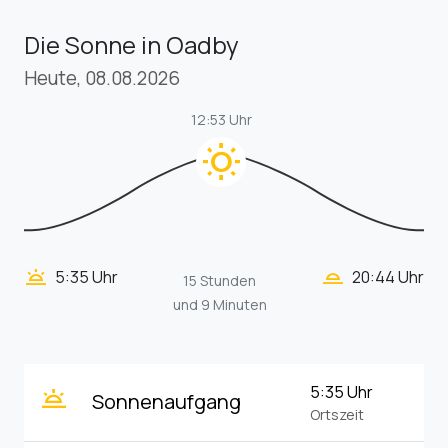
Die Sonne in Oadby
Heute, 08.08.2026
12:53 Uhr
wb_sunny
wb_twilight_2
wb_twilight
5:35 Uhr
20:44 Uhr
15 Stunden
und 9 Minuten
wb_twilight
5:35 Uhr
Sonnenaufgang
Ortszeit