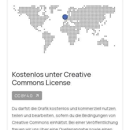
Kostenlos unter Creative
Commons License
CC BY 4.0
arrow_outward
Du darfst die Grafik kostenlos und kommerziell nutzen,
teilen und bearbeiten, sofern du die Bedingungen von
Creative Commons einhältst. Bei einer Veröffentlichung
freuen wir uns über eine Quellenangabe sowie einen