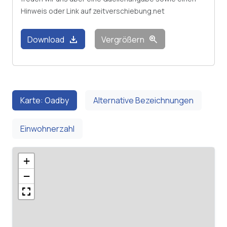
Hinweis oder Link auf zeitverschiebung.net
download
zoom_in
Download
Vergrößern
Karte: Oadby
Alternative Bezeichnungen
Einwohnerzahl
+
−