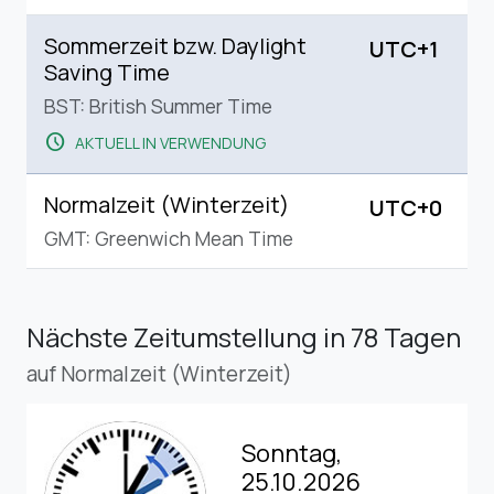
Sommerzeit bzw. Daylight
UTC+1
Saving Time
BST: British Summer Time
schedule
AKTUELL IN VERWENDUNG
Normalzeit (Winterzeit)
UTC+0
GMT: Greenwich Mean Time
Nächste Zeitumstellung
in 78 Tagen
auf Normalzeit (Winterzeit)
Sonntag,
25.10.2026