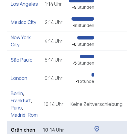
Los Angeles
1:14 Uhr
-9
Stunden
Mexico City
2:14 Uhr
-8
Stunden
New York
4:14 Uhr
City
-6
Stunden
São Paulo
5:14 Uhr
-5
Stunden
London
9:14 Uhr
-1
Stunde
Berlin
,
Frankfurt
,
10:14 Uhr
Keine Zeitverschiebung
Paris
,
Madrid
,
Rom
location_on
Gränichen
10:14 Uhr