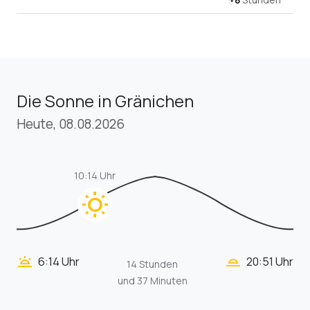
Die Sonne in Gränichen
Heute, 08.08.2026
10:14 Uhr
wb_sunny
wb_twilight_2
wb_twilight
6:14 Uhr
20:51 Uhr
14 Stunden
und 37 Minuten