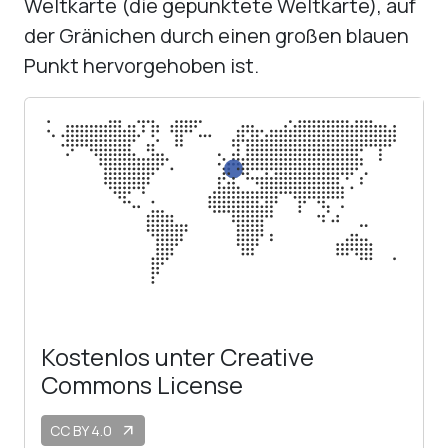
Weltkarte (die gepunktete Weltkarte), auf
der Gränichen durch einen großen blauen
Punkt hervorgehoben ist.
Kostenlos unter Creative
Commons License
CC BY 4.0
arrow_outward