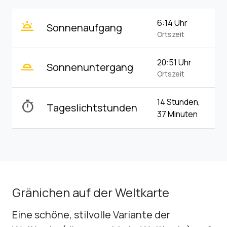
wb_twilight
6:14 Uhr
Sonnenaufgang
Ortszeit
wb_twilight_2
20:51 Uhr
Sonnenuntergang
Ortszeit
14 Stunden,
timer
Tageslichtstunden
37 Minuten
Gränichen auf der Weltkarte
Eine schöne, stilvolle Variante der