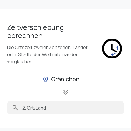
Zeitverschiebung
berechnen
Die Ortszeit zweier Zeitzonen, Länder
oder Städte der Welt miteinander
vergleichen.
Gränichen
location_on
keyboard_double_arrow_down
search