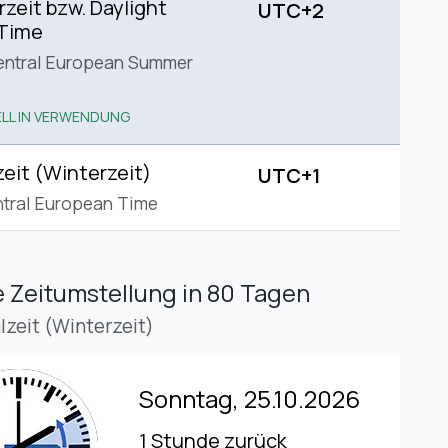
eit bzw. Daylight
UTC+2
 Time
entral European Summer
LL IN VERWENDUNG
eit (Winterzeit)
UTC+1
tral European Time
 Zeitumstellung
in 80 Tagen
lzeit (Winterzeit)
Sonntag, 25.10.2026
1 Stunde zurück