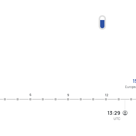
1
Europe/
6
9
12
13:29
UTC