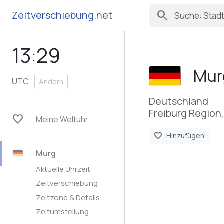
search
Zeitverschiebung
.net
13:29
Mur
UTC
Ändern
Deutschland
Freiburg Regio
favorite
Meine Weltuhr
favorite
Hinzufügen
Murg
Aktuelle Uhrzeit
Zeitverschiebung
Zeitzone & Details
Zeitumstellung