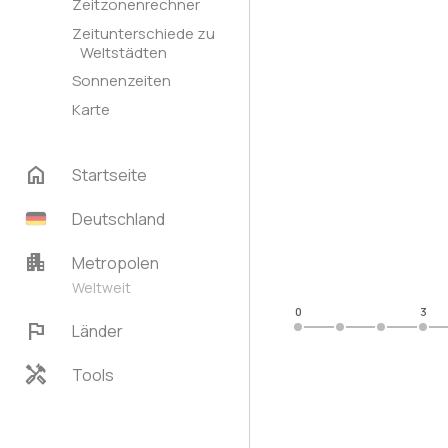
Zeitzonenrechner
Zeitunterschiede zu
Weltstädten
Sonnenzeiten
Karte
home
Startseite
Deutschland
apartment
Metropolen
Weltweit
0
3
flag
Länder
handyman
Tools