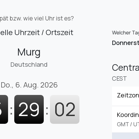
pät bzw. wie viel Uhr ist es?
elle Uhrzeit / Ortszeit
Welcher Tag 
Donners
Murg
Deutschland
Centr
CEST
Do., 6. Aug. 2026
Zeitzo
5
:
29
:
03
Koordin
GMT
/
U