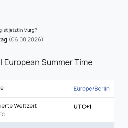
ist jetzt in Murg?
tag
(06.08.2026)
al European Summer Time
ne
Europe/
Berlin
ierte Weltzeit
UTC+1
TC