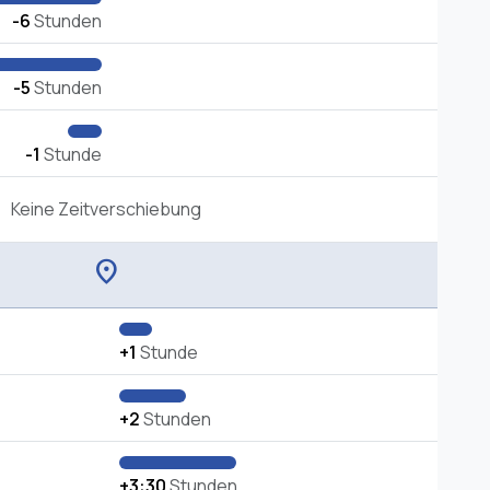
-6
Stunden
-5
Stunden
-1
Stunde
Keine Zeitverschiebung
location_on
+1
Stunde
+2
Stunden
+3:30
Stunden