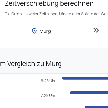
Zeitverschiebung berechnen
Die Ortszeit zweier Zeitzonen, Länder oder Städte der Wel
keyboard_double_arrow_right
location_on
Murg
im Vergleich zu Murg
6:28 Uhr
7:28 Uhr