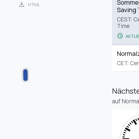
Sommerz
download
HTML
Saving
CEST: C
Time
schedule
AKTUE
Normalz
CET: Cen
Nächste
auf Norma