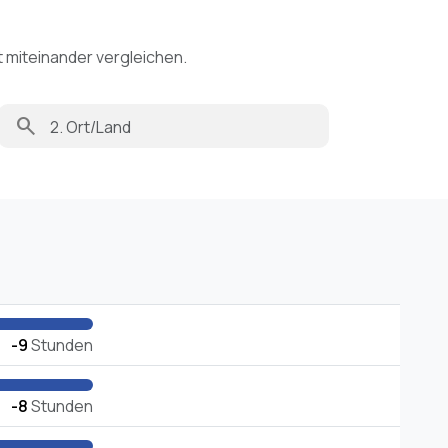
t miteinander vergleichen.
search
-9
Stunden
-8
Stunden