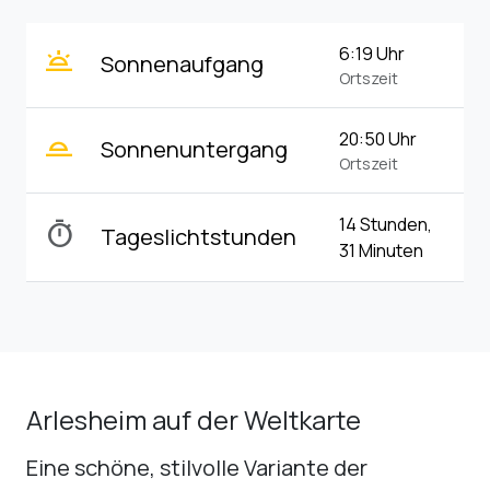
wb_twilight
6:19 Uhr
Sonnenaufgang
Ortszeit
wb_twilight_2
20:50 Uhr
Sonnenuntergang
Ortszeit
14 Stunden,
timer
Tageslichtstunden
31 Minuten
Arlesheim auf der Weltkarte
Eine schöne, stilvolle Variante der