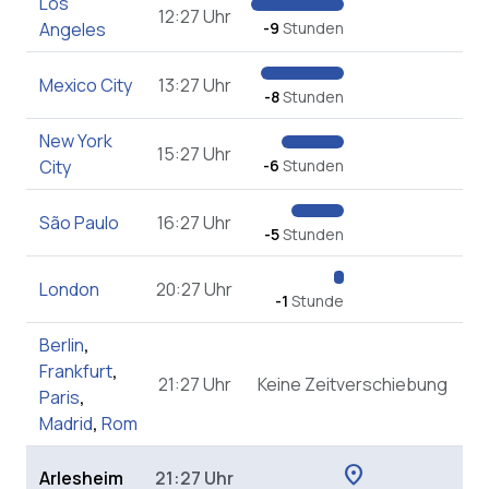
Los
12:27 Uhr
Angeles
-9
Stunden
Mexico City
13:27 Uhr
-8
Stunden
New York
15:27 Uhr
City
-6
Stunden
São Paulo
16:27 Uhr
-5
Stunden
London
20:27 Uhr
-1
Stunde
Berlin
,
Frankfurt
,
21:27 Uhr
Keine Zeitverschiebung
Paris
,
Madrid
,
Rom
location_on
Arlesheim
21:27 Uhr