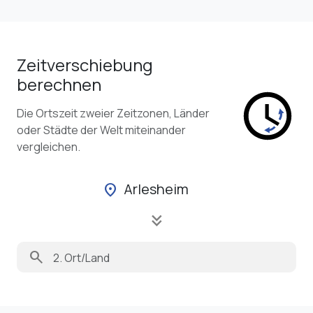
Zeitverschiebung
berechnen
Die Ortszeit zweier Zeitzonen, Länder
oder Städte der Welt miteinander
vergleichen.
Arlesheim
location_on
keyboard_double_arrow_down
search