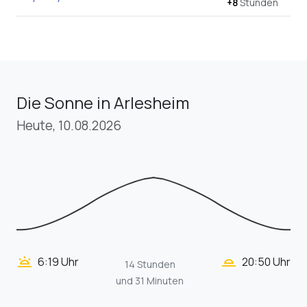
+8
Stunden
Die Sonne in Arlesheim
Heute, 10.08.2026
wb_twilight_2
wb_twilight
6:19 Uhr
20:50 Uhr
14 Stunden
und 31 Minuten