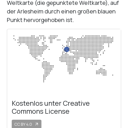
Weltkarte (die gepunktete Weltkarte), auf
der Arlesheim durch einen großen blauen
Punkt hervorgehoben ist.
Kostenlos unter Creative
Commons License
CC BY 4.0
arrow_outward