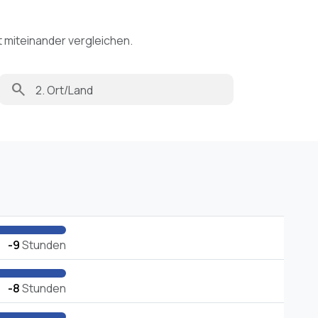
t miteinander vergleichen.
search
-9
Stunden
-8
Stunden