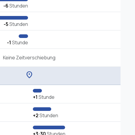
-6
Stunden
-5
Stunden
-1
Stunde
Keine Zeitverschiebung
location_on
+1
Stunde
+2
Stunden
+3:30
Stunden