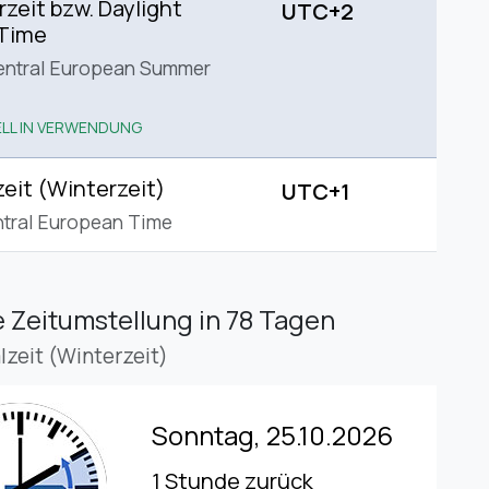
eit bzw. Daylight
UTC+2
 Time
entral European Summer
LL IN VERWENDUNG
eit (Winterzeit)
UTC+1
tral European Time
 Zeitumstellung
in 78 Tagen
lzeit (Winterzeit)
Sonntag, 25.10.2026
1 Stunde zurück