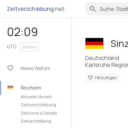
search
Zeitverschiebung
.net
02:09
Sin
UTC
Ändern
Deutschland
Karlsruhe Regi
favorite
Meine Weltuhr
favorite
Hinzufügen
Sinzheim
Aktuelle Uhrzeit
Zeitverschiebung
Zeitzone & Details
Zeitumstellung