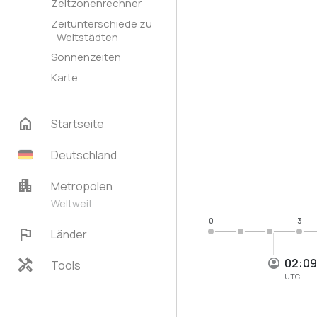
Zeitzonenrechner
Zeitunterschiede zu
Weltstädten
Sonnenzeiten
Karte
home
Startseite
Deutschland
apartment
Metropolen
Weltweit
0
3
flag
Länder
handyman
02:0
Tools
UTC