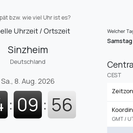
pät bzw. wie viel Uhr ist es?
elle Uhrzeit / Ortszeit
Welcher Tag 
Samstag
Sinzheim
Deutschland
Centr
CEST
Sa., 8. Aug. 2026
Zeitzo
4
:
09
:
57
Koordin
GMT
/
U