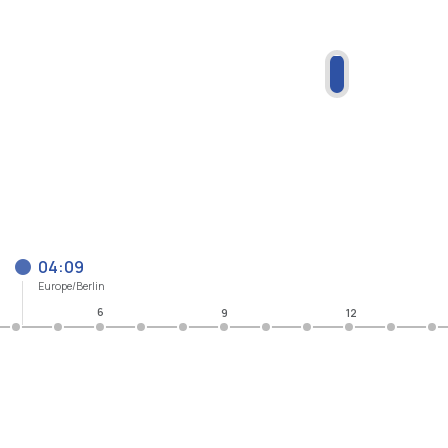
04:09
Europe/Berlin
6
9
12
9