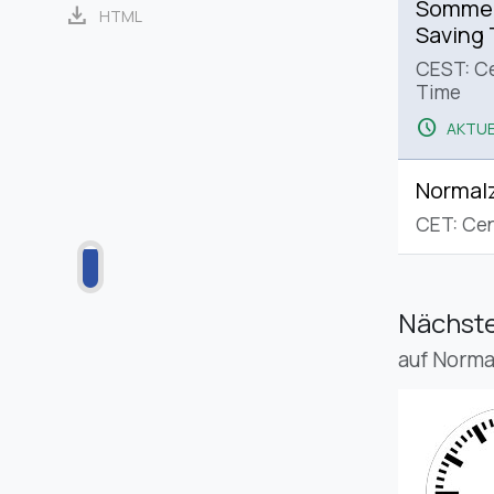
Sommerz
download
HTML
Saving
CEST: C
Time
schedule
AKTUE
Normalz
CET: Cen
Nächste
auf Norma