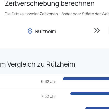
Zeitverschiebung berechnen
Die Ortszeit zweier Zeitzonen, Länder oder Städte der Wel
keyboard_double_arrow_right
location_on
Rülzheim
im Vergleich zu Rülzheim
6:32 Uhr
7:32 Uhr