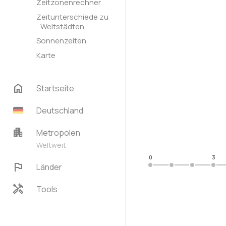
Zeitzonenrechner
Zeitunterschiede zu
Weltstädten
Sonnenzeiten
Karte
home
Startseite
Deutschland
apartment
Metropolen
Weltweit
0
3
flag
Länder
handyman
Tools