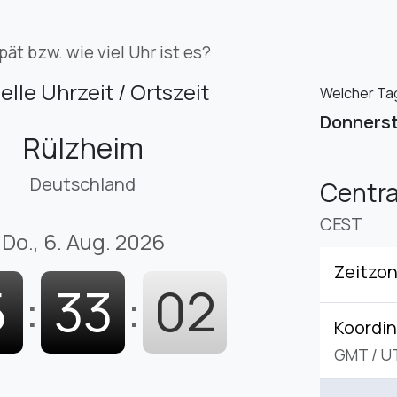
pät bzw. wie viel Uhr ist es?
elle Uhrzeit / Ortszeit
Welcher Tag 
Donners
Rülzheim
Deutschland
Centr
CEST
Do., 6. Aug. 2026
Zeitzo
5
:
33
:
03
Koordin
GMT
/
U