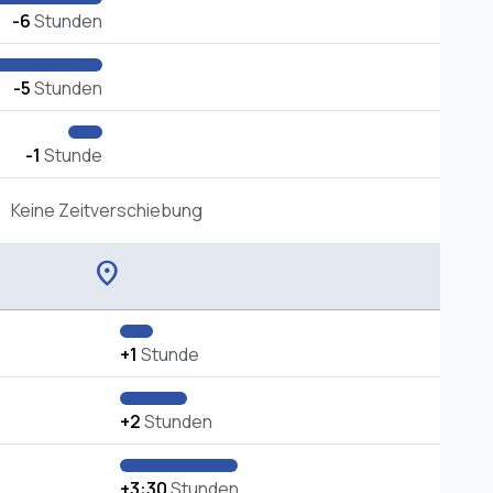
-6
Stunden
-5
Stunden
-1
Stunde
Keine Zeitverschiebung
location_on
+1
Stunde
+2
Stunden
+3:30
Stunden