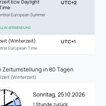
eit bzw. Daylight
UTC+2
 Time
entral European Summer
LL IN VERWENDUNG
eit (Winterzeit)
UTC+1
tral European Time
 Zeitumstellung
in 80 Tagen
lzeit (Winterzeit)
Sonntag, 25.10.2026
1 Stunde zurück