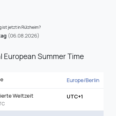
ist jetzt in Rülzheim?
tag
(06.08.2026)
al European Summer Time
ne
Europe/
Berlin
ierte Weltzeit
UTC+1
TC