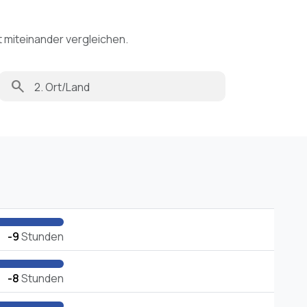
t miteinander vergleichen.
search
-9
Stunden
-8
Stunden