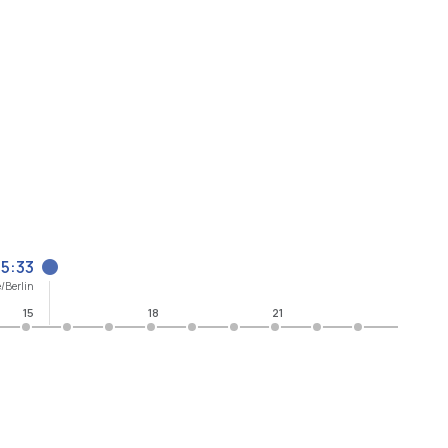
15:33
/Berlin
15
18
21