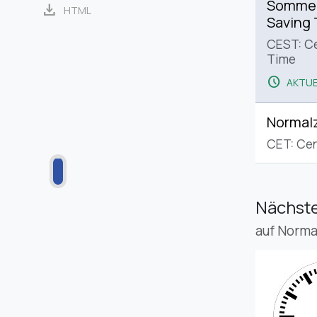
Sommerz
download
HTML
Saving
CEST: C
Time
schedule
AKTUE
Normalz
CET: Cen
Nächste
auf Norma