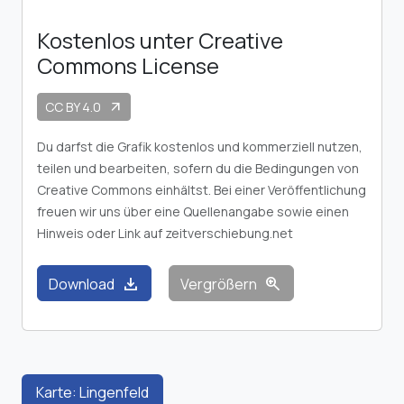
Kostenlos unter Creative
Commons License
CC BY 4.0
arrow_outward
Du darfst die Grafik kostenlos und kommerziell nutzen,
teilen und bearbeiten, sofern du die Bedingungen von
Creative Commons einhältst. Bei einer Veröffentlichung
freuen wir uns über eine Quellenangabe sowie einen
Hinweis oder Link auf zeitverschiebung.net
download
zoom_in
Download
Vergrößern
Karte: Lingenfeld