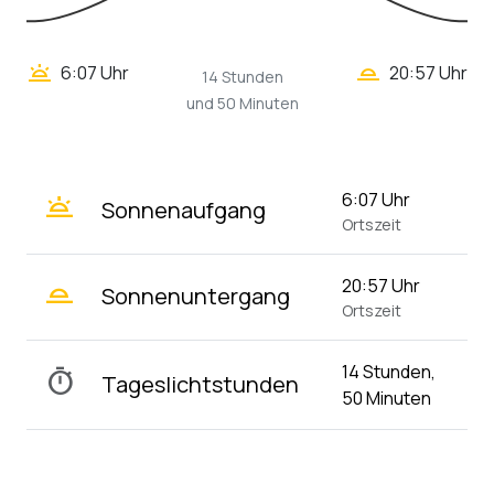
wb_twilight_2
wb_twilight
6:07 Uhr
20:57 Uhr
14 Stunden
und 50 Minuten
wb_twilight
6:07 Uhr
Sonnenaufgang
Ortszeit
wb_twilight_2
20:57 Uhr
Sonnenuntergang
Ortszeit
14 Stunden,
timer
Tageslichtstunden
50 Minuten