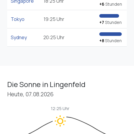
Singapore
18:25 Uhr
+6
Stunden
Tokyo
19:25 Uhr
+7
Stunden
Sydney
20:25 Uhr
+8
Stunden
Die Sonne in Lingenfeld
Heute, 07.08.2026
12:25 Uhr
wb_sunny