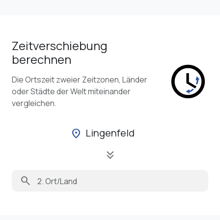
Zeitverschiebung
berechnen
Die Ortszeit zweier Zeitzonen, Länder
oder Städte der Welt miteinander
vergleichen.
Lingenfeld
location_on
keyboard_double_arrow_down
search