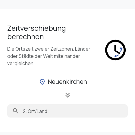
Zeitverschiebung
berechnen
Die Ortszeit zweier Zeitzonen, Länder
oder Städte der Welt miteinander
vergleichen.
Neuenkirchen
location_on
keyboard_double_arrow_down
search