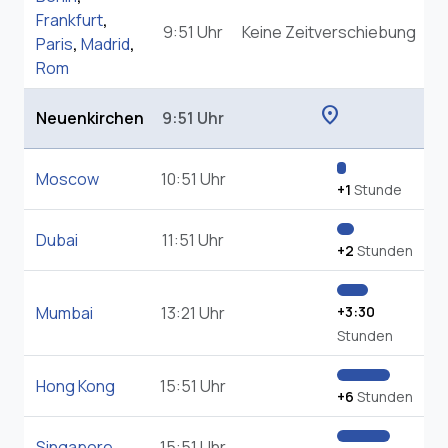
Frankfurt
,
9:51 Uhr
Keine Zeitverschiebung
Paris
,
Madrid
,
Rom
location_on
Neuenkirchen
9:51 Uhr
Moscow
10:51 Uhr
+1
Stunde
Dubai
11:51 Uhr
+2
Stunden
Mumbai
13:21 Uhr
+3:30
Stunden
Hong Kong
15:51 Uhr
+6
Stunden
Singapore
15:51 Uhr