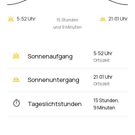
wb_twilight_2
wb_twilight
5:52 Uhr
21:01 Uhr
15 Stunden
und 9 Minuten
wb_twilight
5:52 Uhr
Sonnenaufgang
Ortszeit
wb_twilight_2
21:01 Uhr
Sonnenuntergang
Ortszeit
15 Stunden,
timer
Tageslichtstunden
9 Minuten