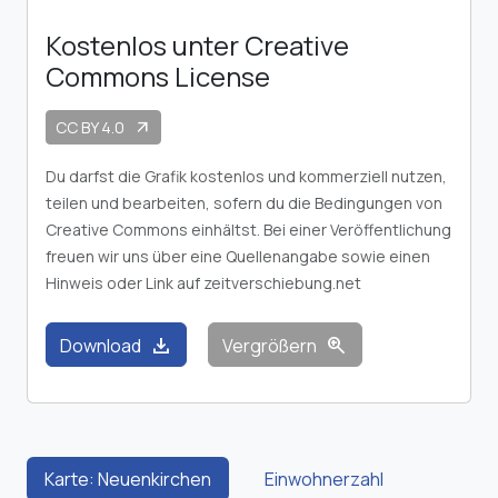
Kostenlos unter Creative
Commons License
CC BY 4.0
arrow_outward
Du darfst die Grafik kostenlos und kommerziell nutzen,
teilen und bearbeiten, sofern du die Bedingungen von
Creative Commons einhältst. Bei einer Veröffentlichung
freuen wir uns über eine Quellenangabe sowie einen
Hinweis oder Link auf zeitverschiebung.net
download
zoom_in
Download
Vergrößern
Karte: Neuenkirchen
Einwohnerzahl