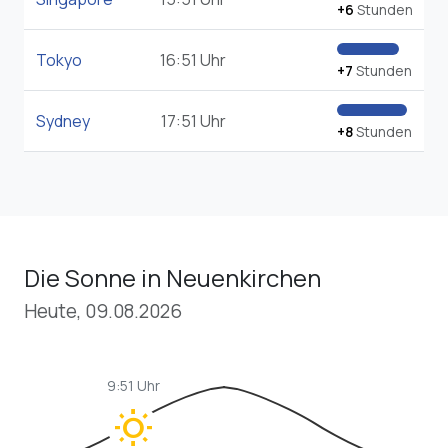
+6
Stunden
Tokyo
16:51 Uhr
+7
Stunden
Sydney
17:51 Uhr
+8
Stunden
Die Sonne in Neuenkirchen
Heute, 09.08.2026
9:51 Uhr
wb_sunny