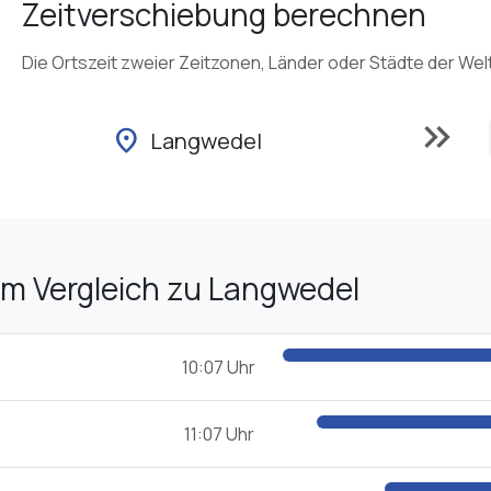
Zeitverschiebung berechnen
Die Ortszeit zweier Zeitzonen, Länder oder Städte der Wel
keyboard_double_arrow_right
location_on
Langwedel
im Vergleich zu Langwedel
10:07 Uhr
11:07 Uhr