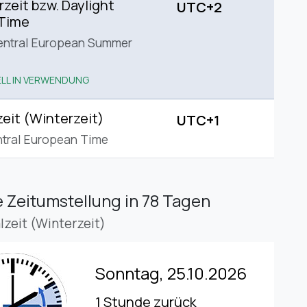
eit bzw. Daylight
UTC+2
 Time
entral European Summer
LL IN VERWENDUNG
eit (Winterzeit)
UTC+1
tral European Time
 Zeitumstellung
in 78 Tagen
lzeit (Winterzeit)
Sonntag, 25.10.2026
1 Stunde zurück