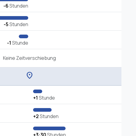
-6
Stunden
-5
Stunden
-1
Stunde
Keine Zeitverschiebung
location_on
+1
Stunde
+2
Stunden
+3:30
Stunden