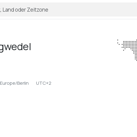
gwedel
Europe/Berlin
UTC+2