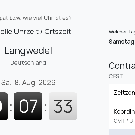
pät bzw. wie viel Uhr ist es?
elle Uhrzeit / Ortszeit
Welcher Tag
Samstag
Langwedel
Deutschland
Centr
CEST
Sa., 8. Aug. 2026
Zeitzo
9
:
07
:
34
Koordin
GMT
/
U