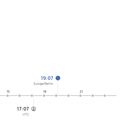
19:07
Europe/Berlin
15
18
21
17:07
UTC