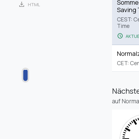
Sommerz
download
HTML
Saving
CEST: C
Time
schedule
AKTUE
Normalz
CET: Cen
Nächste
auf Norma