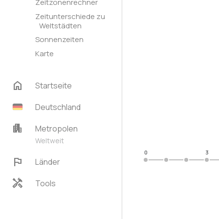
Zeitzonenrechner
Zeitunterschiede zu
Weltstädten
Sonnenzeiten
Karte
home
Startseite
Deutschland
apartment
Metropolen
Weltweit
0
3
flag
Länder
handyman
Tools