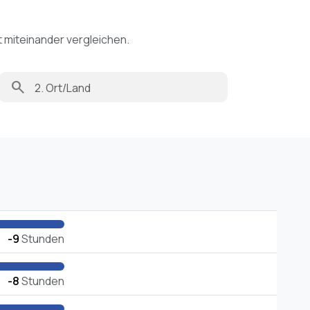
t miteinander vergleichen.
search
-9
Stunden
-8
Stunden